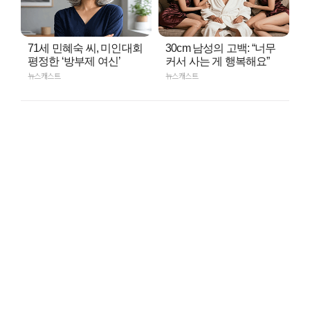
71세 민혜숙 씨, 미인대회
30cm 남성의 고백: “너무
평정한 ‘방부제 여신’
커서 사는 게 행복해요”
뉴스캐스트
뉴스캐스트