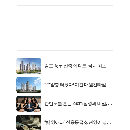
김포 풍무 신축 아파트, 국내 최초 반
값 분양..
"로얄층 터졌다! 이천 대원칸타빌 잔
여세대 긴급 공개"
한반도를 흔든 28cm 남성의 비밀, 매
일 밤 즐거워
“빚 없애라” 신용등급 상관없이 정부
서 2억지원!