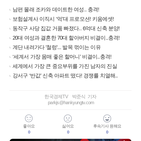
남편 몰래 조카와 데이트한 여성.. 충격!
보험설계사 이직시 ‘억’대 프로모션! 키움에셋!
동작구 사당 집값 거품 빠졌다.. 6억대 신축 분양!
20대 여성과 결혼한 70대 할아버지 비결이..충격!
계단 내려가다 '철렁'... 발목 꺾이는 이유
‘세계서 가장 몸매 좋은 할머니’ 비결이..충격!
세계에서 가장 큰 중요부위를 가진 남자의 진실
강서구 ‘반값’ 신축 아파트 떴다! 경쟁률 치열해..
한국경제TV 박준식 기자
parkjs@hankyungtv.com
좋아요
싫어요
후속기사 원해요
0
0
0