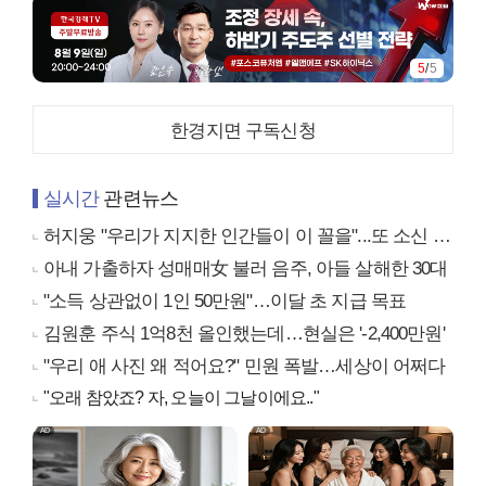
5
/
5
한경지면 구독신청
실시간
관련뉴스
허지웅 "우리가 지지한 인간들이 이 꼴을"...또 소신 발언
아내 가출하자 성매매女 불러 음주, 아들 살해한 30대
"소득 상관없이 1인 50만원"…이달 초 지급 목표
김원훈 주식 1억8천 올인했는데…현실은 '-2,400만원'
"우리 애 사진 왜 적어요?" 민원 폭발…세상이 어쩌다
"오래 참았죠? 자, 오늘이 그날이에요.."