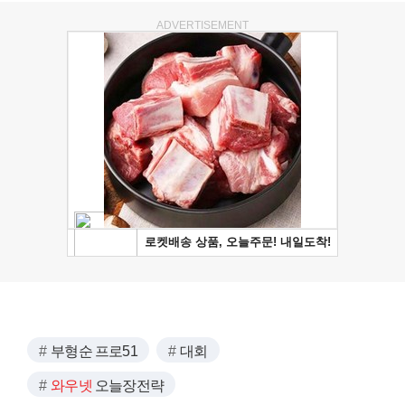
ADVERTISEMENT
부형순 프로51
대회
와우넷
오늘장전략