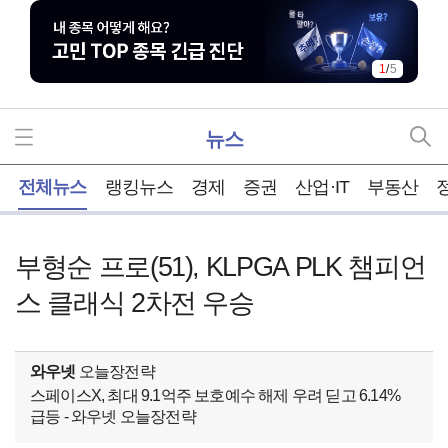
1
/
5
뉴스
홈
전체뉴스
랭킹뉴스
경제
증권
산업·IT
부동산
부형순 프로(51), KLPGA PLK 챔피언
스 클래식 2차전 우승
와우넷
오늘장전략
스페이스X, 최대 9.1억주 보호예수 해제 우려 딛고 6.14%
급등 - 와우넷 오늘장전략