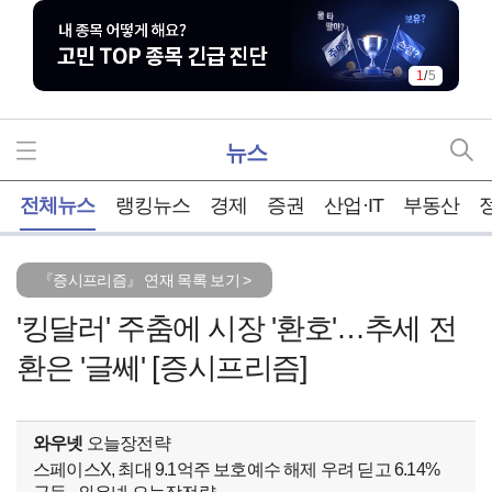
2
/
5
뉴스
홈
전체뉴스
랭킹뉴스
경제
증권
산업·IT
부동산
『증시프리즘』 연재 목록 보기 >
'킹달러' 주춤에 시장 '환호'…추세 전
환은 '글쎄' [증시프리즘]
와우넷
오늘장전략
스페이스X, 최대 9.1억주 보호예수 해제 우려 딛고 6.14%