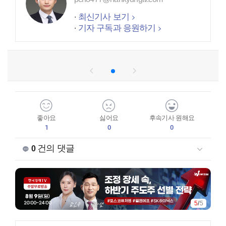
최신기사 보기
기자 구독과 응원하기
좋아요
싫어요
후속기사 원해요
1
0
0
건의 댓글
0
1
/
5