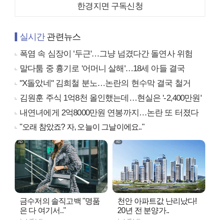
한경지면 구독신청
실시간
관련뉴스
폭염 속 심장이 '두근'…그냥 넘겼다간 돌연사 위험
말다툼 중 흉기로 '어머니 살해'…18세 아들 결국
"X돌았네" 김희철 분노…논란의 현수막 결국 철거
김원훈 주식 1억8천 올인했는데…현실은 '-2,400만원'
내연녀에게 2억8000만원 연봉까지…논란 또 터졌다
"오래 참았죠? 자, 오늘이 그날이에요.."
금수저의 솔직고백 "명품
천안 아파트값 난리났다!
은 다 여기서.."
20년 전 분양가..