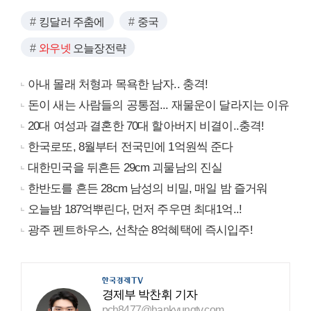
킹달러 주춤에
중국
와우넷
오늘장전략
아내 몰래 처형과 목욕한 남자.. 충격!
돈이 새는 사람들의 공통점... 재물운이 달라지는 이유
20대 여성과 결혼한 70대 할아버지 비결이..충격!
한국로또, 8월부터 전국민에 1억원씩 준다
대한민국을 뒤흔든 29cm 괴물남의 진실
한반도를 흔든 28cm 남성의 비밀, 매일 밤 즐거워
오늘밤 187억뿌린다, 먼저 주우면 최대1억..!
광주 펜트하우스, 선착순 8억혜택에 즉시입주!
경제부 박찬휘 기자
pch8477@hankyungtv.com