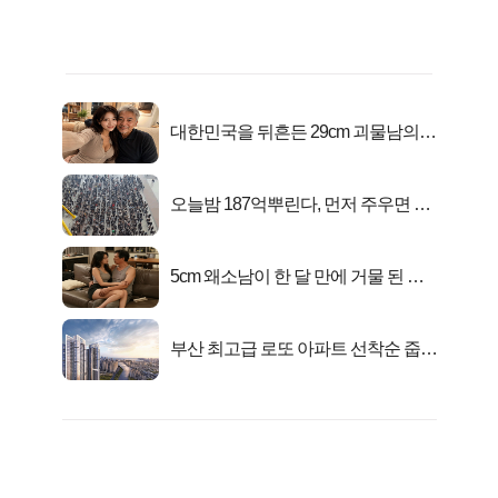
대한민국을 뒤흔든 29cm 괴물남의
진실
오늘밤 187억뿌린다, 먼저 주우면 최
대1억..!
5cm 왜소남이 한 달 만에 거물 된 사
연
부산 최고급 로또 아파트 선착순 줍줍
떴다!