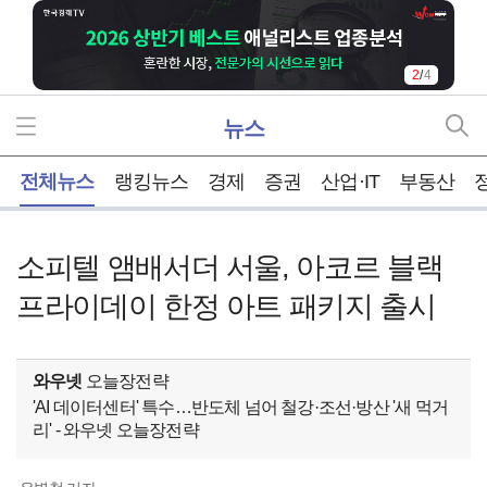
3
/
4
뉴스
홈
전체뉴스
랭킹뉴스
경제
증권
산업·IT
부동산
소피텔 앰배서더 서울, 아코르 블랙
프라이데이 한정 아트 패키지 출시
와우넷
오늘장전략
'AI 데이터센터' 특수…반도체 넘어 철강·조선·방산 '새 먹거
리' - 와우넷 오늘장전략