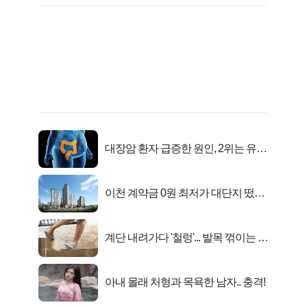
대장암 환자 급증한 원인, 2위는 유산
균 1위는OO..
이천 계약금 0원 최저가 대단지 떴다!
줍줍
계단 내려가다 '철렁'... 발목 꺾이는 이
유
아내 몰래 처형과 목욕한 남자.. 충격!