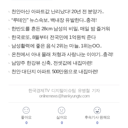
천안아산 아파트값 난리났다! 20년 전 분양가..
“루테인” 뉴스속보, 백내장 유발한다..충격!
한반도를 흔든 28cm 남성의 비밀, 매일 밤 즐거워
한국로또, 8월부터 전국민에 1억원씩 준다
남성활력에 좋은 음식 2위는 마늘, 1위는OO..
온천에서 아내 몰래 처형과 사랑나눈 이야기..충격!
남양주 한강뷰 신축, 전셋값에 내집마련!
천안 대단지 아파트 500만원으로 내집마련!
한국경제TV 디지털이슈팀 유병철 기자
onlinenews@hankyungtv.com
좋아요
싫어요
후속기사 원해요
0
0
0