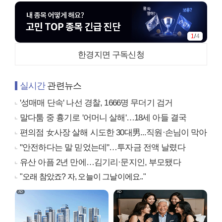
1
/
4
한경지면 구독신청
실시간
관련뉴스
'성매매 단속' 나선 경찰, 1666명 무더기 검거
말다툼 중 흉기로 '어머니 살해'…18세 아들 결국
편의점 女사장 살해 시도한 30대男...직원·손님이 막아
"안전하다는 말 믿었는데"…투자금 전액 날렸다
유산 아픔 2년 만에…김기리·문지인, 부모됐다
"오래 참았죠? 자, 오늘이 그날이에요.."