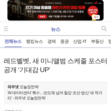
4
/
4
뉴스
홈
전체뉴스
랭킹뉴스
경제
증권
산업·IT
부동산
레드벨벳, 새 미니앨범 스케줄 포스터
공개 ‘기대감 UP’
와우넷
오늘장전략
'AI 데이터센터' 특수…반도체 넘어 철강·조선·방산 '새 먹거
리' - 와우넷 오늘장전략