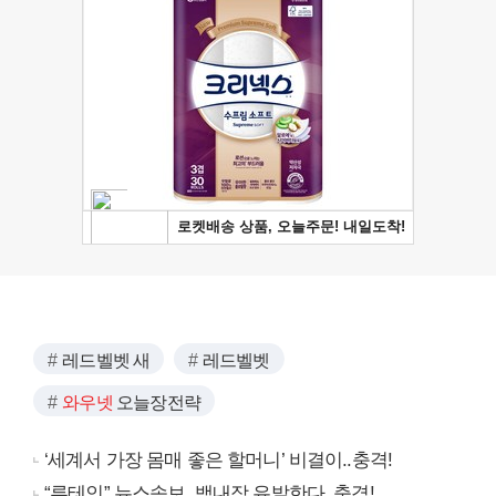
레드벨벳 새
레드벨벳
와우넷
오늘장전략
‘세계서 가장 몸매 좋은 할머니’ 비결이..충격!
“루테인” 뉴스속보, 백내장 유발한다..충격!