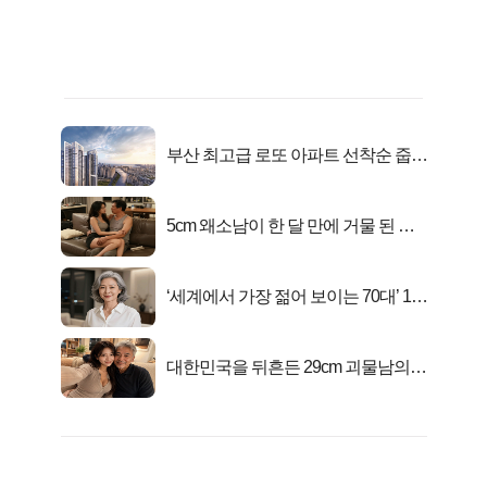
부산 최고급 로또 아파트 선착순 줍줍
떴다!
5cm 왜소남이 한 달 만에 거물 된 사
연
‘세계에서 가장 젊어 보이는 70대’ 1위
선정…
대한민국을 뒤흔든 29cm 괴물남의
진실