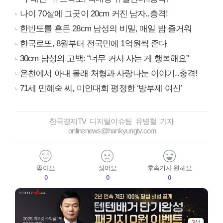
나이 70살에 그곳이 20cm 커진 남자..충격!
한반도를 흔든 28cm 남성의 비밀, 매일 밤 즐거워
한국로또, 8월부터 전국민에 1억원씩 준다
30cm 남성의 고백: “너무 커서 사는 게 행복해요”
온천에서 아내 몰래 처형과 사랑나눈 이야기..충격!
71세 민혜숙 씨, 미인대회 평정한 ‘방부제 여신’
한국경제TV 디지털이슈팀 유병철 기자
onlinenews@hankyungtv.com
좋아요
싫어요
후속기사 원해요
0
0
0
3
/
4