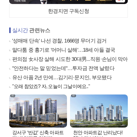
한경지면 구독신청
실시간
관련뉴스
'성매매 단속' 나선 경찰, 1666명 무더기 검거
말다툼 중 흉기로 '어머니 살해'…18세 아들 결국
편의점 女사장 살해 시도한 30대男...직원·손님이 막아
"안전하다는 말 믿었는데"…투자금 전액 날렸다
유산 아픔 2년 만에…김기리·문지인, 부모됐다
"오래 참았죠? 자, 오늘이 그날이에요.."
강서구 ‘반값’ 신축 아파트
천안 아파트값 난리났다!