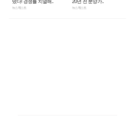
떴다! 경쟁률 치열해..
20년 전 분양가..
뉴스캐스트
뉴스캐스트