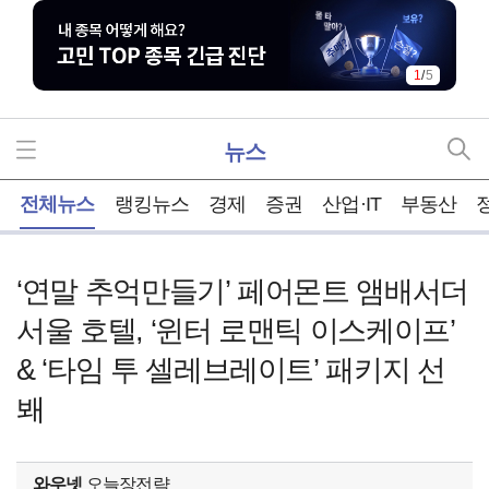
1
/
5
뉴스
홈
전체뉴스
랭킹뉴스
경제
증권
산업·IT
부동산
‘연말 추억만들기’ 페어몬트 앰배서더
서울 호텔, ‘윈터 로맨틱 이스케이프’
& ‘타임 투 셀레브레이트’ 패키지 선
봬
와우넷
오늘장전략