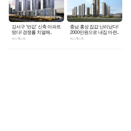
강서구 ‘반값’ 신축 아파트
충남 홍성 집값 난리났다!
떴다! 경쟁률 치열해..
2000만원으로 내집 마련..
뉴스캐스트
뉴스캐스트