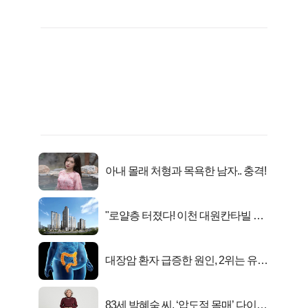
아내 몰래 처형과 목욕한 남자.. 충격!
"로얄층 터졌다! 이천 대원칸타빌 잔
여세대 긴급 공개"
대장암 환자 급증한 원인, 2위는 유산
균 1위는OO..
83세 박혜숙 씨, ‘압도적 몸매’ 다이어