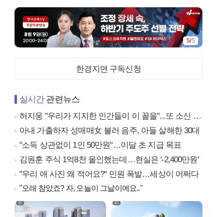
5
/
5
한경지면 구독신청
실시간
관련뉴스
허지웅 "우리가 지지한 인간들이 이 꼴을"...또 소신 발언
아내 가출하자 성매매女 불러 음주, 아들 살해한 30대
"소득 상관없이 1인 50만원"…이달 초 지급 목표
김원훈 주식 1억8천 올인했는데…현실은 '-2,400만원'
"우리 애 사진 왜 적어요?" 민원 폭발…세상이 어쩌다
"오래 참았죠? 자, 오늘이 그날이에요.."