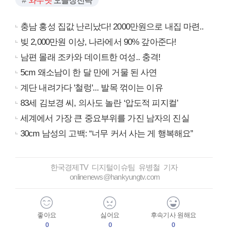
와우넷
오늘장전략
충남 홍성 집값 난리났다! 2000만원으로 내집 마련..
빚 2,000만원 이상, 나라에서 90% 갚아준다!
남편 몰래 조카와 데이트한 여성.. 충격!
5cm 왜소남이 한 달 만에 거물 된 사연
계단 내려가다 '철렁'... 발목 꺾이는 이유
83세 김보경 씨, 의사도 놀란 ‘압도적 피지컬’
세계에서 가장 큰 중요부위를 가진 남자의 진실
30cm 남성의 고백: “너무 커서 사는 게 행복해요”
한국경제TV 디지털이슈팀 유병철 기자
onlinenews@hankyungtv.com
좋아요
싫어요
후속기사 원해요
0
0
0