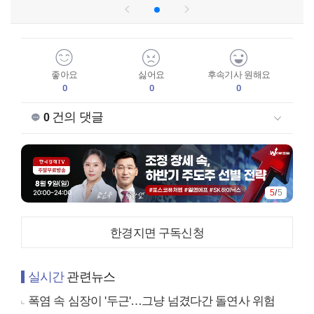
좋아요
싫어요
후속기사 원해요
0
0
0
건의 댓글
0
5
/
5
한경지면 구독신청
실시간
관련뉴스
폭염 속 심장이 '두근'…그냥 넘겼다간 돌연사 위험