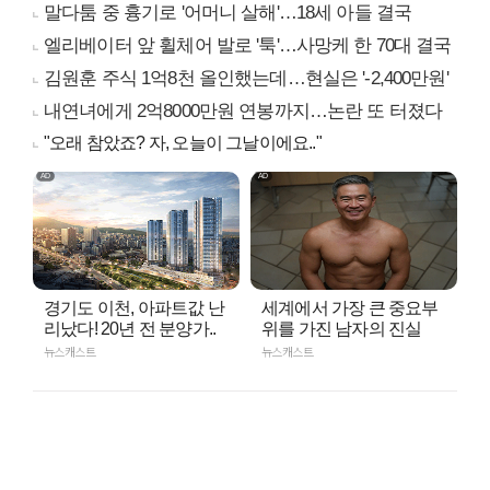
말다툼 중 흉기로 '어머니 살해'…18세 아들 결국
엘리베이터 앞 휠체어 발로 '툭'…사망케 한 70대 결국
김원훈 주식 1억8천 올인했는데…현실은 '-2,400만원'
내연녀에게 2억8000만원 연봉까지…논란 또 터졌다
"오래 참았죠? 자, 오늘이 그날이에요.."
경기도 이천, 아파트값 난
세계에서 가장 큰 중요부
리났다! 20년 전 분양가..
위를 가진 남자의 진실
뉴스캐스트
뉴스캐스트