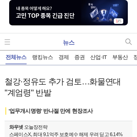
2
/
5
뉴스
홈
전체뉴스
랭킹뉴스
경제
증권
산업·IT
부동산
철강·정유도 추가 검토…화물연대
"계엄령" 반발
'업무개시명령' 반나절 만에 현장조사
와우넷
오늘장전략
스페이스X, 최대 9.1억주 보호예수 해제 우려 딛고 6.14%