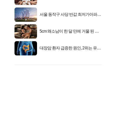
행복해요”
서울 동작구 사당 반값 최저가아파트
마지막...
5cm 왜소남이 한 달 만에 거물 된 사
연
대장암 환자 급증한 원인, 2위는 유산
균 1위는OO..