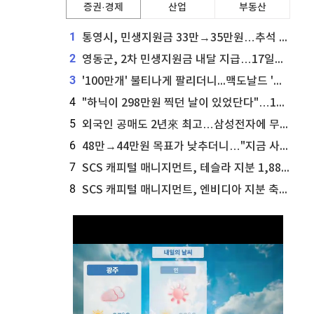
증권·경제
산업
부동산
1
통영시, 민생지원금 33만→35만원…추석 전 푼다
2
영동군, 2차 민생지원금 내달 지급…17일부터 신청 접수
3
'100만개' 불티나게 팔리더니...맥도날드 '충주찰옥수수버거' 돌연 판매 종료
4
"하닉이 298만원 찍던 날이 있었단다"…100만 클릭 '전래동화' 정체
5
외국인 공매도 2년來 최고…삼성전자에 무슨일이 [B급기자의 B급리포트]
6
48만→44만원 목표가 낮추더니…"지금 사라, 70% 오른다"는 종목
7
SCS 캐피털 매니지먼트, 테슬라 지분 1,889주 추가 매수
8
SCS 캐피털 매니지먼트, 엔비디아 지분 축소...8,590주 매도