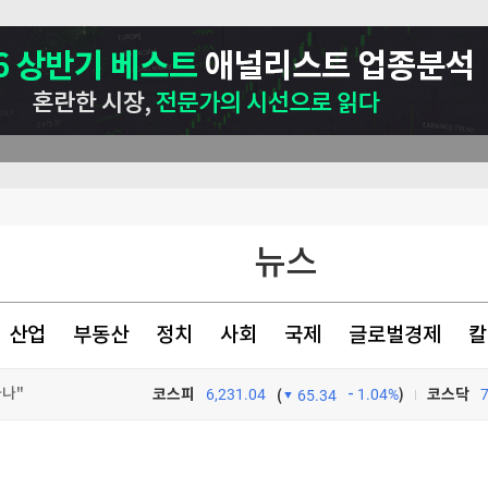
뉴스
산업
부동산
정치
사회
국제
글로벌경제
칼
하나"
코스피
6,231.04
1.04%
)
코스닥
(
65.34
TV프로그램
와우
수 혐의 체포