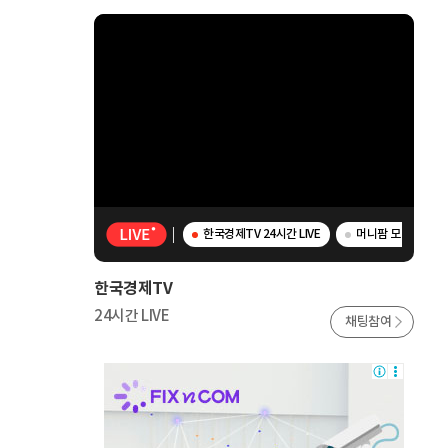
한국경제TV 24시간 LIVE
머니팜 모닝라이브 
한국경제TV
24시간 LIVE
채팅참여