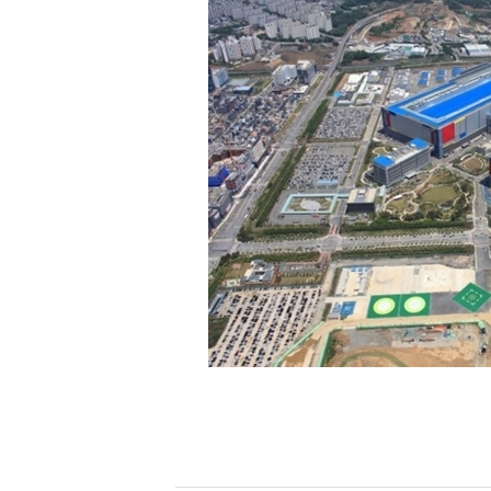
[할인50%] 한·미 투자 올인원 클래스
해외증시