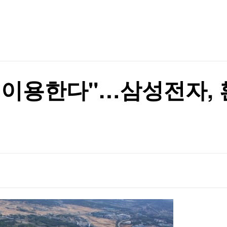
TV홈
무료방송
전체뉴스
판 등장
증권
파트너스
경제
종목핫라인
추천 상
산업
경제
오늘의 
정치
생활경제
수익후기
국제
기업·CEO
이벤트
칼럼·연재
재이용한다"…삼성전자,
특집방송
하나"
전체 프로그램
하나"
채널/편성
지역별채널
)
편성표