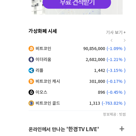
가상화폐 시세
기사 보기 +
914
(
-0.66%
)
비트코인
90,856,000
(
-1.09%
)
,170
(
0.77%
)
이더리움
2,682,000
(
-1.21%
)
리플
1,442
(
-3.15%
)
비트코인 캐시
301,800
(
-0.17%
)
이오스
896
(
-0.45%
)
비트코인 골드
1,313
(
-763.82%
)
정보제공 : 빗썸
'한경TV LIVE'
온라인에서 만나는