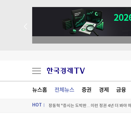
 꽝 없는 룰렛 이벤트
뉴스홈
전체뉴스
증권
경제
금융
HOT
장동혁 "증시는 도박판…이런 정권 4년 더 봐야 
한전기술지주 공식 출범...에너지 유니콘 키운다
ON AIR
뉴스
길거리서 지인 폭행해 중태 빠트린 50대…살인미