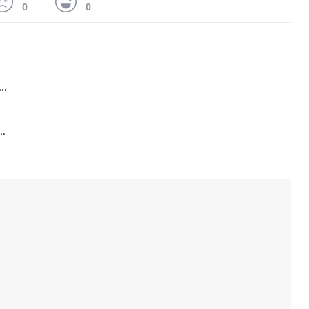
0
0
 무슨 일
아내 가출하자 성매매女 불러 음주, 아들 살해한 30대
김원훈 주식 1억8천 올인했는데…현실은 '-2,400만원'
'비상'