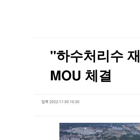
한국경제TV
뉴스홈
전 세계 135대 중 단 29대…2억 육박 BMW 한정
머니팜 모닝라이브
증권
굿모닝 작전
금융
[포토+] 박정민, '멋짐 가득한 모습~'
오늘장 뭐사지?
부동산
"나야, '흑백요리사' 시즌3"
[오후5시] 뉴스플러스
사회
온로드 (ON ROAD) 인사이트
글로벌경제
[온에어] 마켓인사이트
"하수처리수 
랭킹뉴스
장동혁 "증시는 도박판…이런 정권 4년 더 봐야 
MOU 체결
장동혁 "증시는 도박판…이런 정권 4년 더 봐야 
미네르바아카데미
증권 데이터
입력
2022-11-30 10:30
스페셜강의
특징주 뉴스
투자/재테크
매매신호 (랭킹100
부동산/세무
투자분석
산업
국내증시
[모집-3기-] 돈버는 트레이딩 투자 북클럽
환율