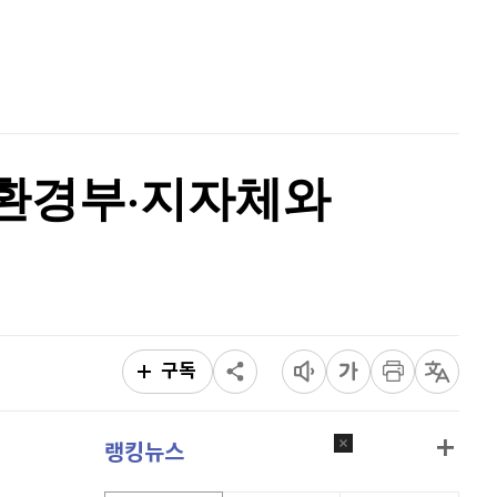
리플
1,442
(
-3.15%
)
홈
AI추천
비트코인 캐시
301,800
(
-0.17%
)
품
마켓이슈
특징주
이벤트
이오스
896
(
-0.45%
)
비트코인 골드
1,313
(
-763.82%
)
 환경부·지자체와
퀀텀
914
(
-0.66%
)
이더리움 클래식
9,170
(
0.77%
)
비트코인
90,856,000
(
-1.09%
)
구독
랭킹뉴스