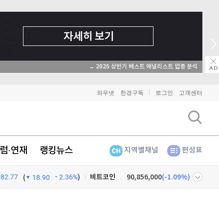
→ 2026 상반기 베스트 애널리스트 업종 분석
와우넷
한경구독
로그인
고객센터
럼·연재
랭킹뉴스
지역별채널
편성표
782.77
2.36%
)
비트코인
90,856,000
(
-1.09%
)
(
18.90
이더리움
2,682,000
(
-1.21%
)
넷
주식창