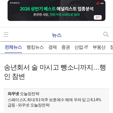
2
/
5
뉴스
홈
전체뉴스
랭킹뉴스
경제
증권
산업·IT
부동산
송년회서 술 마시고 뺑소니까지…행
인 참변
와우넷
오늘장전략
스페이스X, 최대 9.1억주 보호예수 해제 우려 딛고 6.14%
급등 - 와우넷 오늘장전략