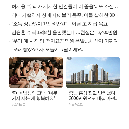
허지웅 "우리가 지지한 인간들이 이 꼴을"...또 소신 발언
아내 가출하자 성매매女 불러 음주, 아들 살해한 30대
"소득 상관없이 1인 50만원"…이달 초 지급 목표
김원훈 주식 1억8천 올인했는데…현실은 '-2,400만원'
"우리 애 사진 왜 적어요?" 민원 폭발…세상이 어쩌다
"오래 참았죠? 자, 오늘이 그날이에요.."
30cm 남성의 고백: “너무
충남 홍성 집값 난리났다!
커서 사는 게 행복해요”
2000만원으로 내집 마련..
뉴스캐스트
뉴스캐스트