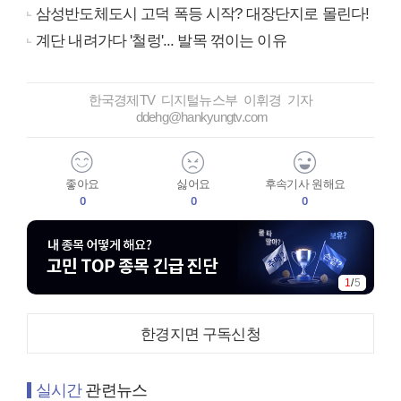
삼성반도체도시 고덕 폭등 시작? 대장단지로 몰린다!
계단 내려가다 '철렁'... 발목 꺾이는 이유
한국경제TV 디지털뉴스부 이휘경 기자
ddehg@hankyungtv.com
좋아요
싫어요
후속기사 원해요
0
0
0
1
/
5
한경지면 구독신청
실시간
관련뉴스