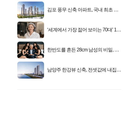
김포 풍무 신축 아파트, 국내 최초 반
값 분양..
‘세계에서 가장 젊어 보이는 70대’ 1위
선정…
한반도를 흔든 28cm 남성의 비밀, 매
일 밤 즐거워
남양주 한강뷰 신축, 전셋값에 내집마
련!