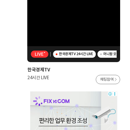
한국경제TV 24시간 LIVE
머니팜 모닝라이브 
한국경제TV
24시간 LIVE
채팅참여