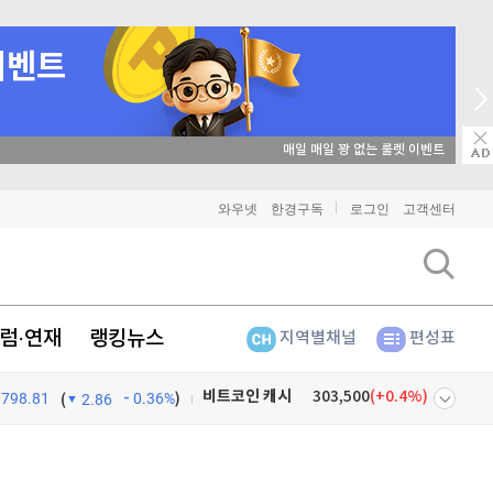
매일 매일 꽝 없는 룰렛 이벤트
비트코인
91,330,000
(
-0.02%
)
와우넷
한경구독
로그인
고객센터
이더리움
2,692,000
(
0%
)
리플
1,440
(
-0.28%
)
럼·연재
랭킹뉴스
지역별채널
편성표
비트코인 캐시
303,500
(
0.4%
)
798.81
0.36%
)
이오스
896
(
-0.45%
)
(
2.86
비트코인 골드
1,313
(
-763.82%
)
넷
주식창