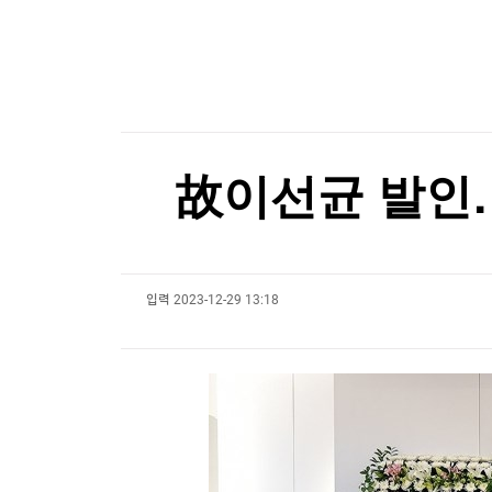
한국경제TV
뉴스홈
"역시는 역시"...나오자마자 '인기 폭발'
머니팜 모닝라이브
증권
굿모닝 작전
금융
"역시는 역시"...나오자마자 '인기 폭발'
오늘장 뭐사지?
부동산
[오후5시] 뉴스플러스
사회
온로드 (ON ROAD) 인사이트
글로벌경제
故이선균 발인…
랭킹뉴스
입력
2023-12-29 13:18
미네르바아카데미
증권 데이터
스페셜강의
특징주 뉴스
투자/재테크
매매신호 (랭킹100
부동산/세무
투자분석
산업
국내증시
[모집-3기-] 돈버는 트레이딩 투자 북클럽
환율