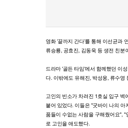
영화 '끝까지 간다'를 통해 이선균과 
류승룡, 공효진, 김동욱 등 생전 친분
드라마 '골든 타임'에서 함께했던 이
다. 이밖에도 유해진, 박성웅, 류수영
고인의 빈소가 차려진 1호실 입구 벽
붙어 있었다. 이들은 "굿바이 나의 아
품들이 수없는 사람을 구해줬어요", "
로 고인을 애도했다.