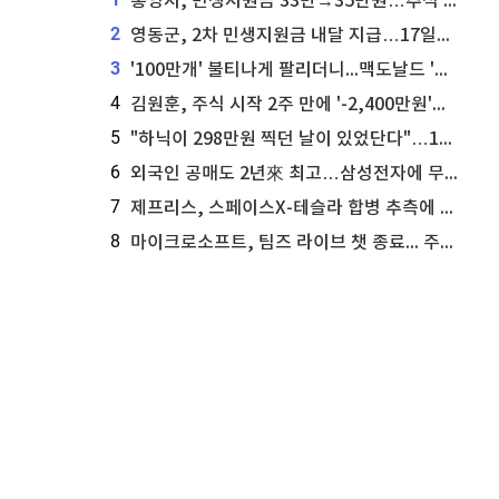
통영시, 민생지원금 33만→35만원…추석 전 푼다
2
영동군, 2차 민생지원금 내달 지급…17일부터 신청 접수
3
'100만개' 불티나게 팔리더니...맥도날드 '충주찰옥수수버거' 돌연 판매 종료
4
김원훈, 주식 시작 2주 만에 '-2,400만원'…"차 한 대 값 날렸다"
5
"하닉이 298만원 찍던 날이 있었단다"…100만 클릭 '전래동화' 정체
6
외국인 공매도 2년來 최고…삼성전자에 무슨일이 [B급기자의 B급리포트]
7
제프리스, 스페이스X-테슬라 합병 추측에 대한 트래커 주식 가능성 분석
8
마이크로소프트, 팀즈 라이브 챗 종료... 주가는 상승세