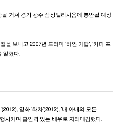
을 거쳐 경기 광주 삼성엘리시움에 봉안될 예정
퀀텀
을 보내고 2007년 드라마 '하얀 거탑', '커피 프
이더리움 클래식
9
 알렸다.
2012), 영화 '화차'(2012), '내 아내의 모든
) 등을 흥행시키며 흡인력 있는 배우로 자리매김했다.