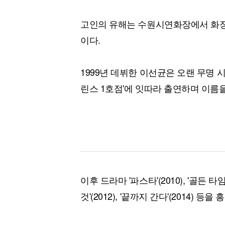
고인의 유해는 수원시연화장에서 화장
이다.
1999년 데뷔한 이선균은 오랜 무명 시절
린스 1호점'에 잇따라 출연하며 이름을
이후 드라마 '파스타'(2010), '골든 타임'(
것'(2012), '끝까지 간다'(2014