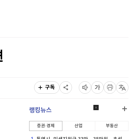
퀀텀
915
(
-0.11%
)
홈
AI추천
이더리움 클래식
9,105
(
-0.22%
)
품
마켓이슈
특징주
이벤트
비트코인
91,330,000
(
-0.02%
)
면
구독
랭킹뉴스
증권·경제
산업
부동산
1