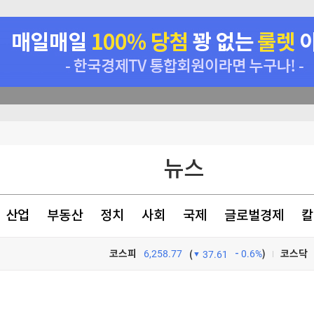
뉴스
'美고용 악화'가 오히려 호재?…뉴욕증시, '금리인상 기대론' 후퇴에 3대지수↑
았다
산업
부동산
정치
사회
국제
글로벌경제
칼
코스피
6,258.77
0.6%
)
코스닥
(
37.61
TV프로그램
와우