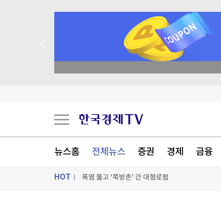
종목 무료 정밀 진단
"역시는 역시"...나오자마자 '인기 폭발'
구리값 '사상 최고치' 찍었는데...'트럼프 변수'남
뉴스홈
전체뉴스
증권
경제
금융
폭염 뚫고 '쪽방촌' 간 대형로펌
HOT
[포토+] 박정민, '멋짐 가득한 모습~'
"나야, '흑백요리사' 시즌3"
ON AIR
뉴스
[온에어] 국고처 1부