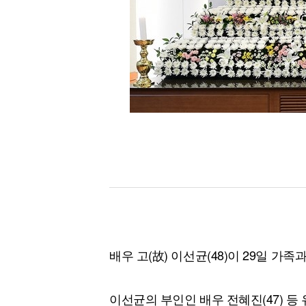
[할인50%] 한·미 투자 올인원 클래스
해외증시
배우 고(故) 이선균(48)이 29일 가
이선균의 부인인 배우 전혜진(47) 