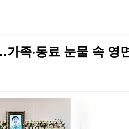
TV홈
무료방송
전체뉴스
증권
파트너스
경제
종목핫라인
추천 상
산업
경제
오늘의 
정치
생활경제
수익후기
국제
기업·CEO
이벤트
칼럼·연재
가족·동료 눈물 속 영
특집방송
전체 프로그램
채널/편성
지역별채널
)
편성표