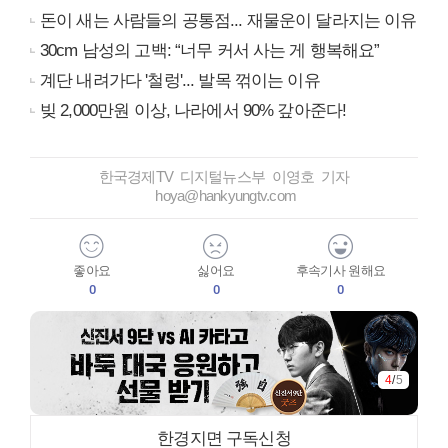
돈이 새는 사람들의 공통점... 재물운이 달라지는 이유
30cm 남성의 고백: “너무 커서 사는 게 행복해요”
계단 내려가다 '철렁'... 발목 꺾이는 이유
빚 2,000만원 이상, 나라에서 90% 갚아준다!
한국경제TV 디지털뉴스부 이영호 기자
hoya@hankyungtv.com
좋아요
싫어요
후속기사 원해요
0
0
0
4
/
5
한경지면 구독신청