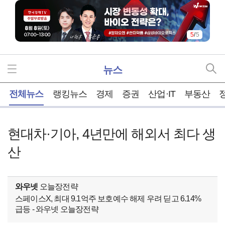
5
/
5
뉴스
홈
전체뉴스
랭킹뉴스
경제
증권
산업·IT
부동산
현대차·기아, 4년만에 해외서 최다 생
산
와우넷
오늘장전략
스페이스X, 최대 9.1억주 보호예수 해제 우려 딛고 6.14%
급등 - 와우넷 오늘장전략