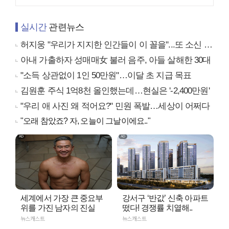
실시간
관련뉴스
허지웅 "우리가 지지한 인간들이 이 꼴을"...또 소신 발언
아내 가출하자 성매매女 불러 음주, 아들 살해한 30대
"소득 상관없이 1인 50만원"…이달 초 지급 목표
김원훈 주식 1억8천 올인했는데…현실은 '-2,400만원'
"우리 애 사진 왜 적어요?" 민원 폭발…세상이 어쩌다
"오래 참았죠? 자, 오늘이 그날이에요.."
세계에서 가장 큰 중요부
강서구 ‘반값’ 신축 아파트
위를 가진 남자의 진실
떴다! 경쟁률 치열해..
뉴스캐스트
뉴스캐스트