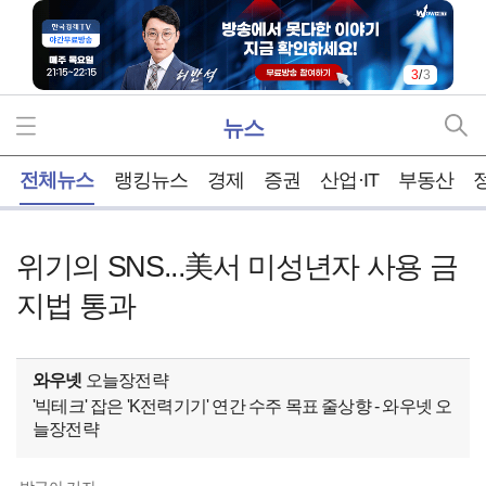
1
/
3
뉴스
홈
전체뉴스
랭킹뉴스
경제
증권
산업·IT
부동산
위기의 SNS...美서 미성년자 사용 금
지법 통과
와우넷
오늘장전략
'빅테크' 잡은 'K전력기기' 연간 수주 목표 줄상향 - 와우넷 오
늘장전략