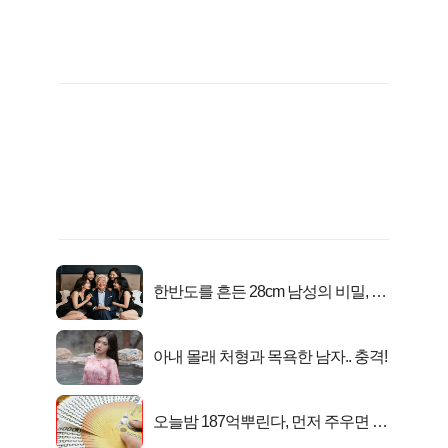
한반도를 흔든 28cm 남성의 비밀, 매
일 밤 즐거워
아내 몰래 처형과 목욕한 남자.. 충격!
오늘밤 187억뿌린다, 먼저 주우면 최
대1억..!