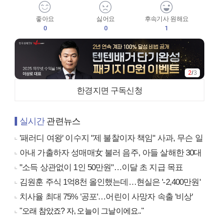
좋아요
싫어요
후속기사 원해요
0
0
1
2
/
3
한경지면 구독신청
실시간
관련뉴스
'패러디 여왕' 이수지 "제 불찰이자 책임" 사과, 무슨 일
아내 가출하자 성매매女 불러 음주, 아들 살해한 30대
"소득 상관없이 1인 50만원"…이달 초 지급 목표
김원훈 주식 1억8천 올인했는데…현실은 '-2,400만원'
치사율 최대 75% '공포'…어린이 사망자 속출 '비상'
"오래 참았죠? 자, 오늘이 그날이에요.."