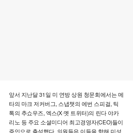
앞서 지난달 31일 미 연방 상원 청문회에서는 메
타의 마크 저커버그, 스냅챗의 에번 스피걸, 틱
톡의 추쇼우즈, 엑스(X·옛 트위터)의 린다 야카
리노 등 주요 소셜미디어 최고경영자(CEO)들이
증인으로 출석했다. 의원들은 이들을 향해 미성