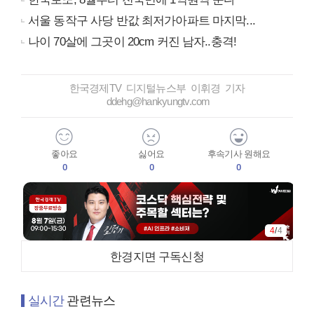
서울 동작구 사당 반값 최저가아파트 마지막...
나이 70살에 그곳이 20cm 커진 남자..충격!
한국경제TV 디지털뉴스부 이휘경 기자
ddehg@hankyungtv.com
좋아요
싫어요
후속기사 원해요
0
0
0
4
/
4
한경지면 구독신청
실시간
관련뉴스