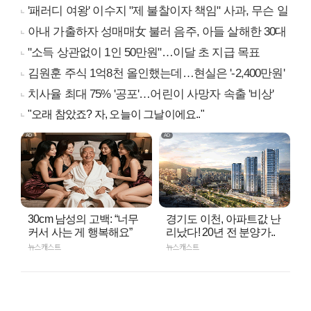
'패러디 여왕' 이수지 "제 불찰이자 책임" 사과, 무슨 일
아내 가출하자 성매매女 불러 음주, 아들 살해한 30대
"소득 상관없이 1인 50만원"…이달 초 지급 목표
김원훈 주식 1억8천 올인했는데…현실은 '-2,400만원'
치사율 최대 75% '공포'…어린이 사망자 속출 '비상'
"오래 참았죠? 자, 오늘이 그날이에요.."
30cm 남성의 고백: “너무
경기도 이천, 아파트값 난
커서 사는 게 행복해요”
리났다! 20년 전 분양가..
뉴스캐스트
뉴스캐스트