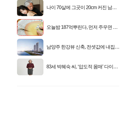
나이 70살에 그곳이 20cm 커진 남자..
충격!
오늘밤 187억뿌린다, 먼저 주우면 최
대1억..!
남양주 한강뷰 신축, 전셋값에 내집마
련!
83세 박혜숙 씨, ‘압도적 몸매’ 다이어
트 신 등극