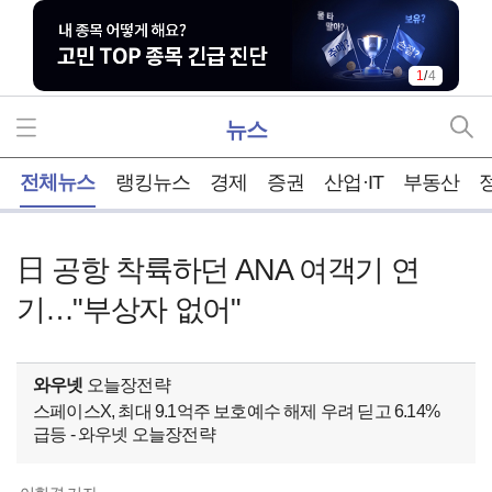
1
/
4
뉴스
홈
전체뉴스
랭킹뉴스
경제
증권
산업·IT
부동산
日 공항 착륙하던 ANA 여객기 연
기…"부상자 없어"
와우넷
오늘장전략
스페이스X, 최대 9.1억주 보호예수 해제 우려 딛고 6.14%
급등 - 와우넷 오늘장전략