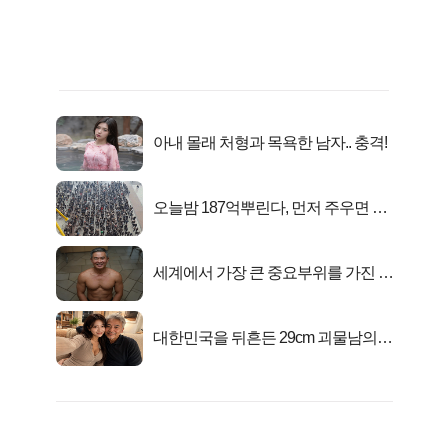
아내 몰래 처형과 목욕한 남자.. 충격!
오늘밤 187억뿌린다, 먼저 주우면 최
대1억..!
세계에서 가장 큰 중요부위를 가진 남
자의 진실
대한민국을 뒤흔든 29cm 괴물남의
진실