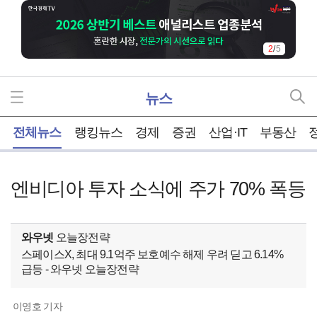
2
/
5
뉴스
홈
전체뉴스
랭킹뉴스
경제
증권
산업·IT
부동산
엔비디아 투자 소식에 주가 70% 폭등
와우넷
오늘장전략
스페이스X, 최대 9.1억주 보호예수 해제 우려 딛고 6.14%
급등 - 와우넷 오늘장전략
이영호 기자