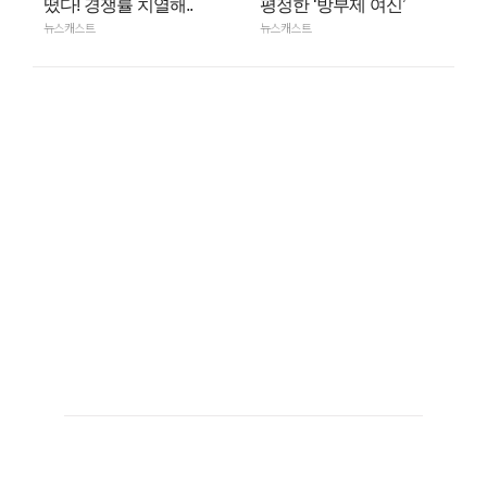
떴다! 경쟁률 치열해..
평정한 ‘방부제 여신’
뉴스캐스트
뉴스캐스트