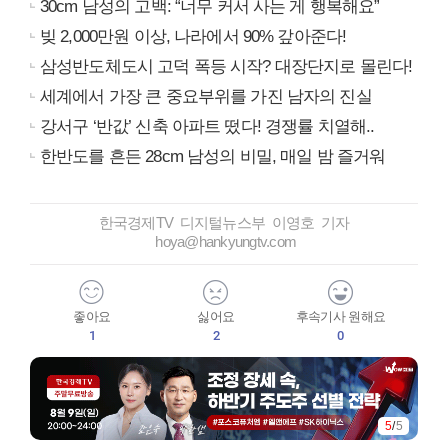
30cm 남성의 고백: “너무 커서 사는 게 행복해요”
빚 2,000만원 이상, 나라에서 90% 갚아준다!
삼성반도체도시 고덕 폭등 시작? 대장단지로 몰린다!
세계에서 가장 큰 중요부위를 가진 남자의 진실
강서구 ‘반값’ 신축 아파트 떴다! 경쟁률 치열해..
한반도를 흔든 28cm 남성의 비밀, 매일 밤 즐거워
한국경제TV 디지털뉴스부 이영호 기자
hoya@hankyungtv.com
좋아요
싫어요
후속기사 원해요
1
2
0
1
/
5