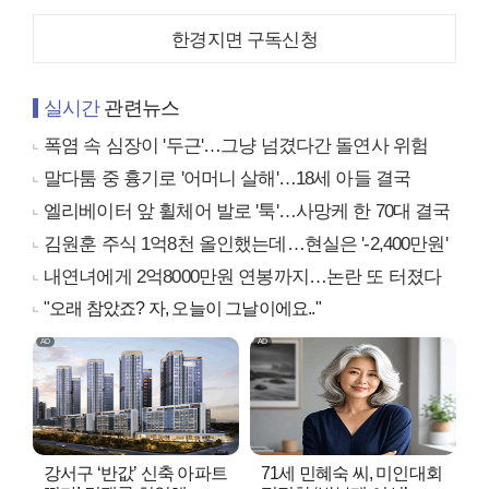
한경지면 구독신청
실시간
관련뉴스
폭염 속 심장이 '두근'…그냥 넘겼다간 돌연사 위험
말다툼 중 흉기로 '어머니 살해'…18세 아들 결국
엘리베이터 앞 휠체어 발로 '툭'…사망케 한 70대 결국
김원훈 주식 1억8천 올인했는데…현실은 '-2,400만원'
내연녀에게 2억8000만원 연봉까지…논란 또 터졌다
"오래 참았죠? 자, 오늘이 그날이에요.."
강서구 ‘반값’ 신축 아파트
71세 민혜숙 씨, 미인대회