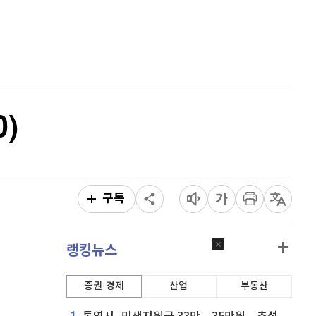
홈
비트코인 캐시
304,700
(
-0.53%
)
AI추천
이오스
896
(
-0.45%
)
품
마켓이슈
특징주
이벤트
비트코인 골드
1,313
(
-763.82%
)
퀀텀
934
(
0.86%
)
)
이더리움 클래식
9,170
(
-0.22%
)
비트코인
91,422,000
(
-0.1%
)
구독
랭킹뉴스
증권·경제
산업
부동산
1