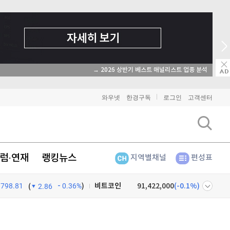
→ 2026 상반기 베스트 애널리스트 업종 분석
와우넷
한경구독
로그인
고객센터
럼·연재
랭킹뉴스
지역별채널
편성표
비트코인
91,422,000
(
-0.1%
)
798.81
0.36%
)
(
2.86
이더리움
2,698,000
(
-0.19%
)
넷
주식창
리플
1,464
(
-0.21%
)