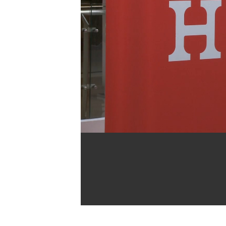
[할인50%] 한·미 투자 올인원 클래스
해외증시