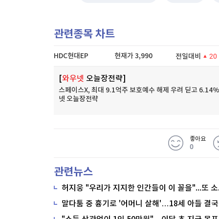
관련종목 차트
HDC현대EP
현재가
3,990
전일대비
20
[
와우넷
오늘장전략]
스페이스X, 최대 9.1억주 보호예수 해제 우려 딛고 6.14%
넷 오늘장전략
좋아요
0
관련뉴스
말다툼 중 흉기로 '어머니 살해'…18세 아들 결국