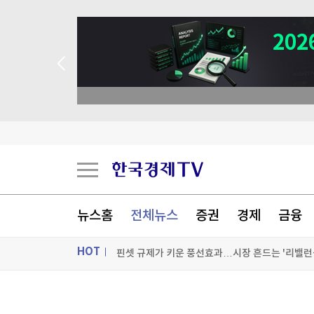
뉴스홈
전체뉴스
증권
경제
금융
HOT
“버거 왕좌 흔들리나”…웃는 버거킹, 우는 맥도날
한국전쟁유업재단, 美서 '월드 콩그레스' 행사 개
ON AIR
뉴스