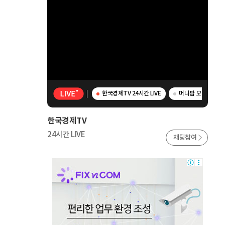
한국경제TV 24시간 LIVE
머니팜 모닝라이브 
한국경제TV
24시간 LIVE
채팅참여