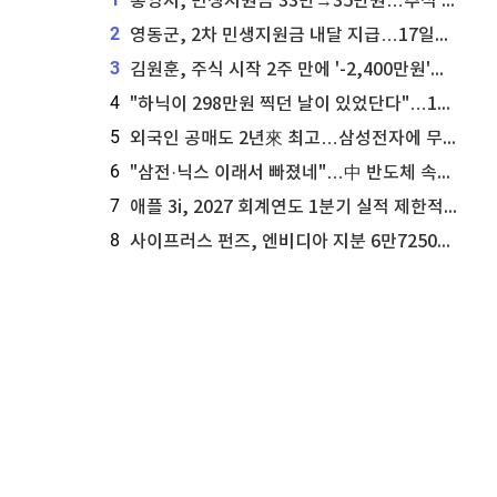
통영시, 민생지원금 33만→35만원…추석 전 푼다
2
영동군, 2차 민생지원금 내달 지급…17일부터 신청 접수
3
김원훈, 주식 시작 2주 만에 '-2,400만원'…"차 한 대 값 날렸다"
4
"하닉이 298만원 찍던 날이 있었단다"…100만 클릭 '전래동화' 정체
5
외국인 공매도 2년來 최고…삼성전자에 무슨일이 [B급기자의 B급리포트]
6
"삼전·닉스 이래서 빠졌네"…中 반도체 속사정 [B급기자의 B급리포트]
7
애플 3i, 2027 회계연도 1분기 실적 제한적 검토 통과
8
사이프러스 펀즈, 엔비디아 지분 6만7250주 매각