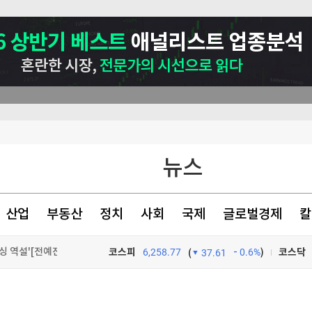
뉴스
산업
부동산
정치
사회
국제
글로벌경제
칼
핀셋 규제가 키운 풍선효과…시장 흔드는 '리밸런싱 역설'[전예진의 마켓 인사이트]
코스피
6,258.77
0.6%
)
코스닥
(
37.61
드
최
TV프로그램
와우