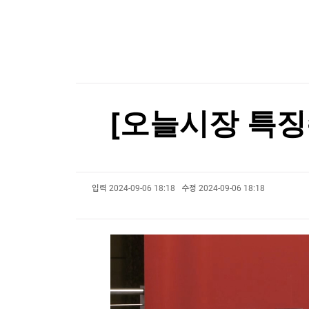
튀르키예 외무 "메카 공동방위조약, 이란 겨냥 아
한국경제TV
뉴스홈
머니팜 모닝라이브
[포토+] 박정민, '멋짐 가득한 모습~'
증권
굿모닝 작전
금융
"나야, '흑백요리사' 시즌3"
오늘장 뭐사지?
부동산
[오후5시] 뉴스플러스
사회
[온에어] 이상로 - 텐텐배거 투자공식 시즌2
온로드 (ON ROAD) 인사이트
글로벌경제
[오늘시장 특징주
랭킹뉴스
입력
2024-09-06 18:18
수정
2024-09-06 18:18
미네르바아카데미
증권 데이터
스페셜강의
특징주 뉴스
투자/재테크
매매신호 (랭킹100
부동산/세무
투자분석
산업
국내증시
[모집-3기-] 돈버는 트레이딩 투자 북클럽
환율