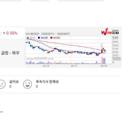
0.50%
 급등 - 와우
싫어요
후속기사 원해요
0
0
허지웅 "우리가 지지한 인간들이 이 꼴을"...또 소신 발언