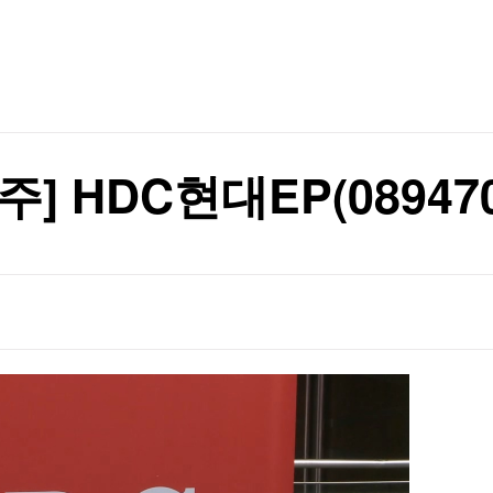
니다"
TV홈
무료방송
전체뉴스
증권
파트너스
경제
종목핫라인
추천 상
산업
경제
오늘의 
정치
생활경제
수익후기
국제
기업·CEO
이벤트
칼럼·연재
] HDC현대EP(089470
핀셋 규제가 키운 풍선효과…시장 흔드는 '리밸런싱 역설'[전예진의 마켓 인사이트]
특집방송
전체 프로그램
핀셋 규제가 키운 풍선효과…시장 흔드는 '리밸런싱 역설'[전예진의 마켓 인사이트]
채널/편성
지역별채널
)
편성표