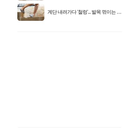
계단 내려가다 '철렁'... 발목 꺾이는 이
유