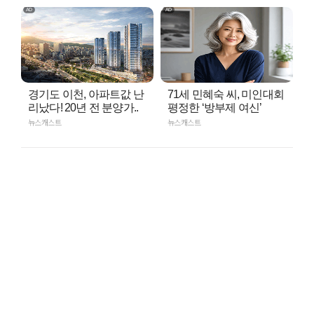
경기도 이천, 아파트값 난
71세 민혜숙 씨, 미인대회
리났다! 20년 전 분양가..
평정한 ‘방부제 여신’
뉴스캐스트
뉴스캐스트