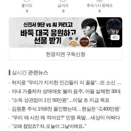
좋아요
싫어요
후속기사 원해요
0
0
0
4
/
5
한경지면 구독신청
실시간
관련뉴스
허지웅 "우리가 지지한 인간들이 이 꼴을"...또 소신 발언
아내 가출하자 성매매女 불러 음주, 아들 살해한 30대
"소득 상관없이 1인 50만원"…이달 초 지급 목표
김원훈 주식 1억8천 올인했는데…현실은 '-2,400만원'
"우리 애 사진 왜 적어요?" 민원 폭발…세상이 어쩌다
"오래 참았죠? 자, 오늘이 그날이에요.."