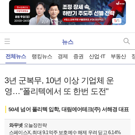
5
/
5
뉴스
홈
전체뉴스
랭킹뉴스
경제
증권
산업·IT
부동산
3년 군복무, 10년 이상 기업체 운
영…"폴리텍에서 또 한번 도전"
50세 넘어 폴리텍 입학, 대림에어테크(주) 서해경 대표
와우넷
오늘장전략
스페이스X, 최대 9.1억주 보호예수 해제 우려 딛고 6.14%