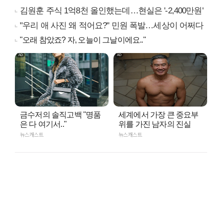
김원훈 주식 1억8천 올인했는데…현실은 '-2,400만원'
"우리 애 사진 왜 적어요?" 민원 폭발…세상이 어쩌다
"오래 참았죠? 자, 오늘이 그날이에요.."
금수저의 솔직고백 "명품
세계에서 가장 큰 중요부
은 다 여기서.."
위를 가진 남자의 진실
뉴스캐스트
뉴스캐스트