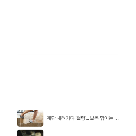
계단 내려가다 '철렁'... 발목 꺾이는 이
유