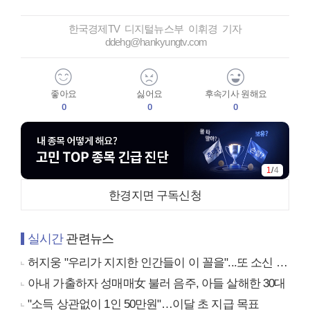
한국경제TV 디지털뉴스부 이휘경 기자
ddehg@hankyungtv.com
좋아요
싫어요
후속기사 원해요
0
0
0
1
/
4
한경지면 구독신청
실시간
관련뉴스
허지웅 "우리가 지지한 인간들이 이 꼴을"...또 소신 발언
아내 가출하자 성매매女 불러 음주, 아들 살해한 30대
"소득 상관없이 1인 50만원"…이달 초 지급 목표