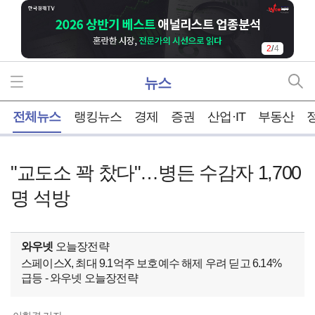
2
/
4
뉴스
홈
전체뉴스
랭킹뉴스
경제
증권
산업·IT
부동산
"교도소 꽉 찼다"…병든 수감자 1,700
명 석방
와우넷
오늘장전략
스페이스X, 최대 9.1억주 보호예수 해제 우려 딛고 6.14%
급등 - 와우넷 오늘장전략