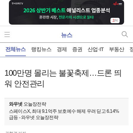
2
/
4
뉴스
홈
전체뉴스
랭킹뉴스
경제
증권
산업·IT
부동산
100만명 몰리는 불꽃축제…드론 띄
워 안전관리
와우넷
오늘장전략
스페이스X, 최대 9.1억주 보호예수 해제 우려 딛고 6.14%
급등 - 와우넷 오늘장전략