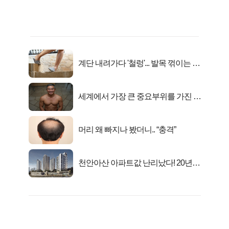
계단 내려가다 '철렁'... 발목 꺾이는 이
유
세계에서 가장 큰 중요부위를 가진 남
자의 진실
머리 왜 빠지나 봤더니.. “충격”
천안아산 아파트값 난리났다! 20년
전 분양가..