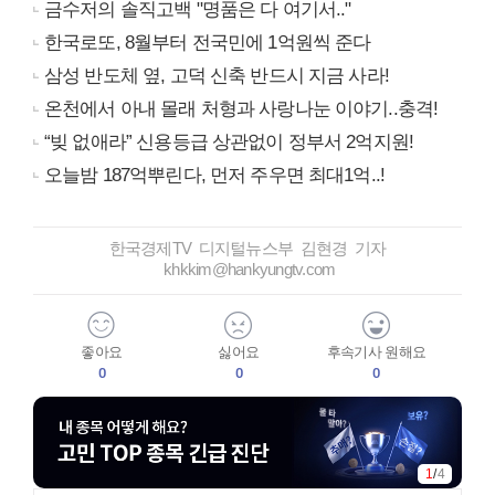
금수저의 솔직고백 "명품은 다 여기서.."
한국로또, 8월부터 전국민에 1억원씩 준다
삼성 반도체 옆, 고덕 신축 반드시 지금 사라!
온천에서 아내 몰래 처형과 사랑나눈 이야기..충격!
“빚 없애라” 신용등급 상관없이 정부서 2억지원!
오늘밤 187억뿌린다, 먼저 주우면 최대1억..!
한국경제TV 디지털뉴스부 김현경 기자
khkkim@hankyungtv.com
좋아요
싫어요
후속기사 원해요
0
0
0
1
/
4