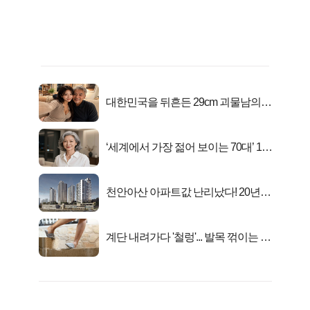
대한민국을 뒤흔든 29cm 괴물남의
진실
‘세계에서 가장 젊어 보이는 70대’ 1위
선정…
천안아산 아파트값 난리났다! 20년
전 분양가..
계단 내려가다 '철렁'... 발목 꺾이는 이
유