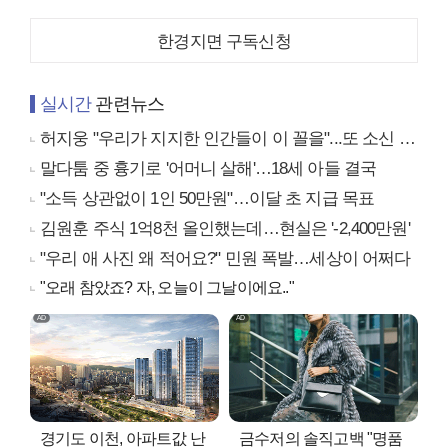
한경지면 구독신청
실시간
관련뉴스
허지웅 "우리가 지지한 인간들이 이 꼴을"...또 소신 발언
말다툼 중 흉기로 '어머니 살해'…18세 아들 결국
"소득 상관없이 1인 50만원"…이달 초 지급 목표
김원훈 주식 1억8천 올인했는데…현실은 '-2,400만원'
"우리 애 사진 왜 적어요?" 민원 폭발…세상이 어쩌다
"오래 참았죠? 자, 오늘이 그날이에요.."
경기도 이천, 아파트값 난
금수저의 솔직고백 "명품