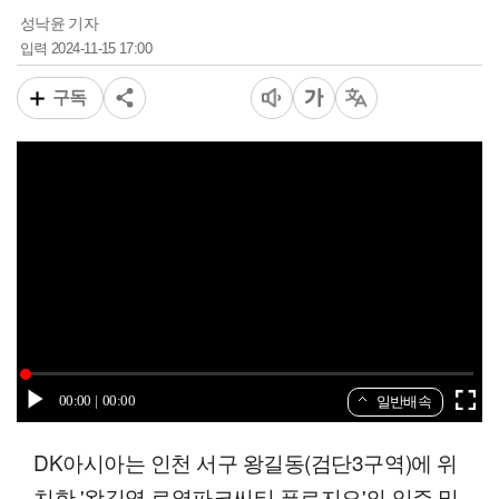
성낙윤 기자
2024-11-15 17:00
입력
구독
00:00
00:00
일반배속
DK아시아는 인천 서구 왕길동(검단3구역)에 위
치한 '왕길역 로열파크씨티 푸르지오'의 입주 및