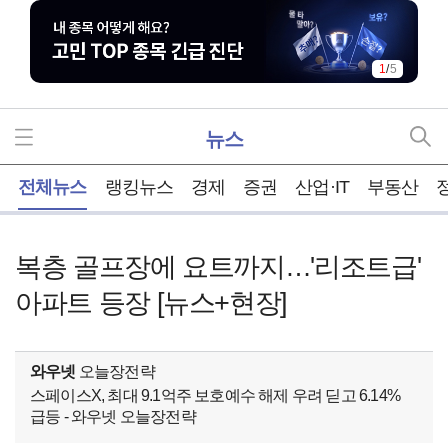
1
/
5
뉴스
홈
전체뉴스
랭킹뉴스
경제
증권
산업·IT
부동산
복층 골프장에 요트까지…'리조트급'
아파트 등장 [뉴스+현장]
와우넷
오늘장전략
스페이스X, 최대 9.1억주 보호예수 해제 우려 딛고 6.14%
급등 - 와우넷 오늘장전략