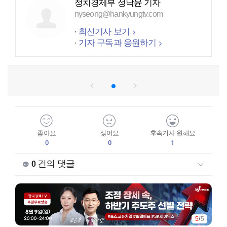
정치경제부 성낙윤 기자
nyseong@hankyungtv.com
최신기사 보기
기자 구독과 응원하기
좋아요
싫어요
후속기사 원해요
0
0
1
건의 댓글
0
5
/
5