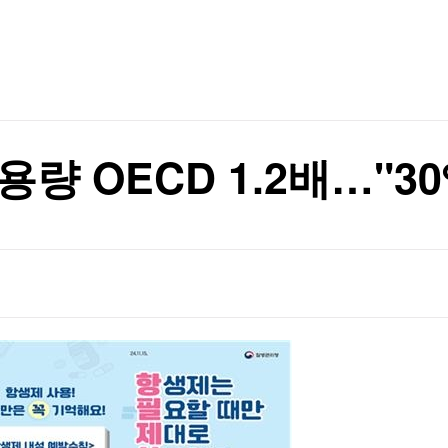
TV홈
무료방송
전체뉴스
대비 66.9%↑
증권
파트너스
경제
종목핫라인
추천 상
산업
대비 66.9%↑
경제
오늘의 
정치
생활경제
수익후기
국제
기업·CEO
이벤트
칼럼·연재
량 OECD 1.2배…"3
특집방송
전체 프로그램
채널/편성
지역별채널
)
편성표