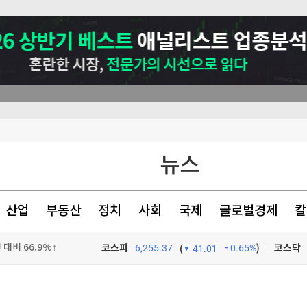
대비 66.9%↑
뉴스
건 유출자 기소
 사과
산업
부동산
정치
사회
국제
글로벌경제
칼
"사실 아냐"
코스피
6,255.37
0.65%
)
코스닥
(
41.01
TV프로그램
와우