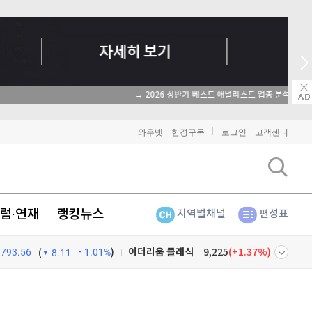
→ 2026 상반기 베스트 애널리스트 업종 분석
와우넷
한경구독
로그인
고객센터
럼·연재
랭킹뉴스
지역별채널
편성표
793.56
1.01%
)
비트코인
90,724,000
(
-1.24%
)
(
8.11
이더리움
2,679,000
(
-1.32%
)
넷
주식창