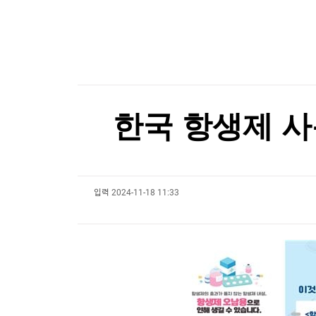
한국경제TV
뉴스홈
한국가스공사 2분기 영업이익 6천753억원…작년 
머니팜 모닝라이브
증권
굿모닝 작전
금융
한국가스공사 2분기 영업이익 6천753억원…작년 
오늘장 뭐사지?
부동산
[오후5시] 뉴스플러스
사회
온로드 (ON ROAD) 인사이트
글로벌경제
한국 항생제 사용
랭킹뉴스
입력
2024-11-18 11:33
미네르바아카데미
증권 데이터
스페셜강의
특징주 뉴스
투자/재테크
매매신호 (랭킹100
부동산/세무
투자분석
산업
국내증시
[모집-3기-] 돈버는 트레이딩 투자 북클럽
환율