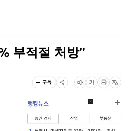
리플
1,439
(
-3.38%
)
홈
AI추천
비트코인 캐시
301,300
(
-0.33%
)
품
마켓이슈
특징주
이벤트
이오스
896
(
-0.45%
)
비트코인 골드
1,313
(
-763.82%
)
0% 부적절 처방"
퀀텀
919
(
-0.11%
)
이더리움 클래식
9,225
(
1.37%
)
비트코인
90,724,000
(
-1.24%
)
구독
랭킹뉴스
증권·경제
산업
부동산
1