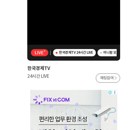
한국경제TV 24시간 LIVE
머니팜 모닝라이브 
한국경제TV
24시간 LIVE
채팅참여