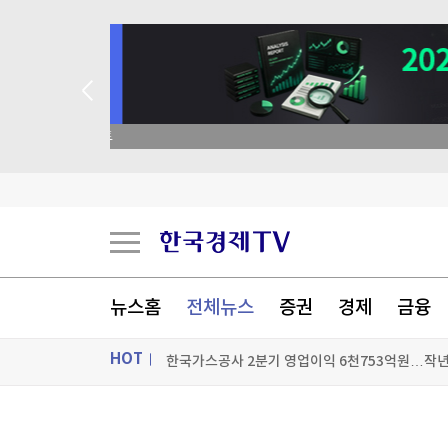
 꽝 없는 룰렛 이벤트
한국가스공사 2분기 영업이익 6천753억원…작년 
대만검찰, 젠슨 황 등 대만 관련 개인 자료 5천만
[속보]“국가가 치유” 李대통령 국가 폭력 피해자에
뉴스홈
전체뉴스
증권
경제
금융
'한미 법카 의혹' 제보자 "조사 이뤄져야"…한미 
HOT
[포토+] 박정민, '멋짐 가득한 모습~'
"나야, '흑백요리사' 시즌3"
ON AIR
뉴스
[온에어] 마켓워치