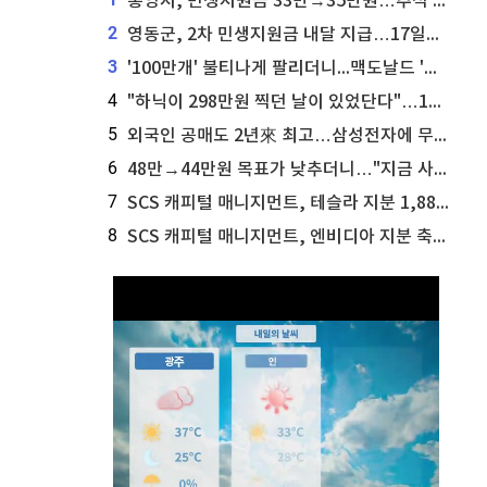
통영시, 민생지원금 33만→35만원…추석 전 푼다
2
영동군, 2차 민생지원금 내달 지급…17일부터 신청 접수
3
'100만개' 불티나게 팔리더니...맥도날드 '충주찰옥수수버거' 돌연 판매 종료
4
"하닉이 298만원 찍던 날이 있었단다"…100만 클릭 '전래동화' 정체
5
외국인 공매도 2년來 최고…삼성전자에 무슨일이 [B급기자의 B급리포트]
6
48만→44만원 목표가 낮추더니…"지금 사라, 70% 오른다"는 종목
7
SCS 캐피털 매니지먼트, 테슬라 지분 1,889주 추가 매수
8
SCS 캐피털 매니지먼트, 엔비디아 지분 축소...8,590주 매도