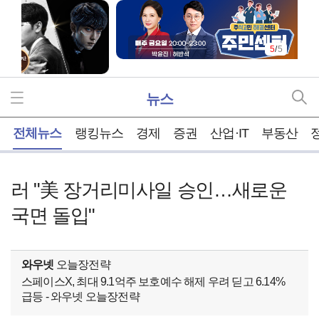
5
/
5
뉴스
홈
전체뉴스
랭킹뉴스
경제
증권
산업·IT
부동산
러 "美 장거리미사일 승인…새로운
국면 돌입"
와우넷
오늘장전략
스페이스X, 최대 9.1억주 보호예수 해제 우려 딛고 6.14%
급등 - 와우넷 오늘장전략