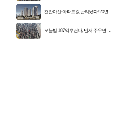
천안아산 아파트값 난리났다! 20년
전 분양가..
오늘밤 187억뿌린다, 먼저 주우면 최
대1억..!