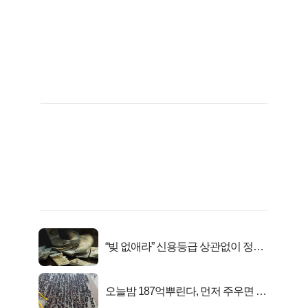
“빚 없애라” 신용등급 상관없이 정부
서 2억지원!
오늘밤 187억뿌린다, 먼저 주우면 최
대1억..!