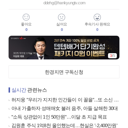
ddehg@hankyungtv.com
좋아요
싫어요
후속기사 원해요
0
0
0
3
/
5
한경지면 구독신청
실시간
관련뉴스
허지웅 "우리가 지지한 인간들이 이 꼴을"...또 소신 발언
아내 가출하자 성매매女 불러 음주, 아들 살해한 30대
"소득 상관없이 1인 50만원"…이달 초 지급 목표
김원훈 주식 1억8천 올인했는데…현실은 '-2,400만원'