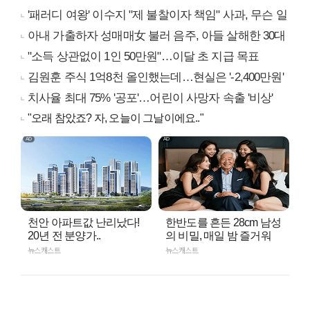
'패러디 여왕' 이수지 "제 불찰이자 책임" 사과, 무슨 일
아내 가출하자 성매매女 불러 음주, 아들 살해한 30대
"소득 상관없이 1인 50만원"…이달 초 지급 목표
김원훈 주식 1억8천 올인했는데…현실은 '-2,400만원'
치사율 최대 75% '공포'…어린이 사망자 속출 '비상'
"오래 참았죠? 자, 오늘이 그날이에요.."
천안 아파트값 난리났다!
한반도를 흔든 28cm 남성
20년 전 분양가..
의 비밀, 매일 밤 즐거워
뉴스캐스트
뉴스캐스트