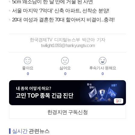
5cm 왜소남이 한 달 만에 거물 된 사연
서울 마지막 ‘7억대’ 신축 아파트, 선착순 분양!
20대 여성과 결혼한 70대 할아버지 비결이..충격!
한국경제TV 디지털뉴스부 박근아 기자
twilight1093@hankyungtv.com
좋아요
싫어요
후속기사 원해요
0
0
0
1
/
2
한경지면 구독신청
실시간
관련뉴스