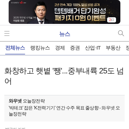
2
/
2
뉴스
홈
전체뉴스
랭킹뉴스
경제
증권
산업·IT
부동산
화창하고 햇볕 '쨍'...중부내륙 25도 넘
어
와우넷
오늘장전략
'빅테크' 잡은 'K전력기기' 연간 수주 목표 줄상향 - 와우넷 오
늘장전략