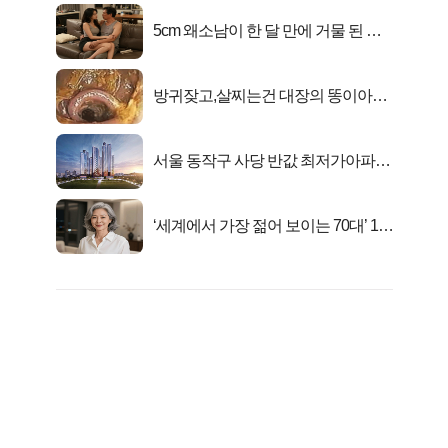
5cm 왜소남이 한 달 만에 거물 된 사
연
방귀잦고,살찌는건 대장의 똥이아니
라??
서울 동작구 사당 반값 최저가아파트
마지막...
‘세계에서 가장 젊어 보이는 70대’ 1위
선정…