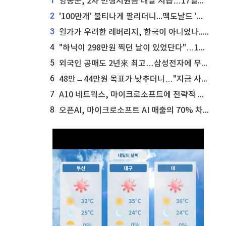
1
영동군, 2차 민생지원금 내달 지급…17일부터 신청 접수
2
'100만개' 불티나게 팔리더니...맥도날드 '충주찰옥수수버거' 돌연 판매 종료
3
월가가 우려한 레버리지, 한국이 아니었나...'상황 인식' 못한 아셴브레너의 추락
4
"하닉이 298만원 찍던 날이 있었단다"…100만 클릭 '전래동화' 정체
5
외국인 공매도 2년來 최고…삼성전자에 무슨일이 [B급기자의 B급리포트]
6
48만→44만원 목표가 낮추더니…"지금 사라, 70% 오른다"는 종목
7
A10 네트웍스, 마이크로소프트에 전략적 지분 워런트 발행
8
오픈AI, 마이크로소프트 AI 매출의 70% 차지할 전망