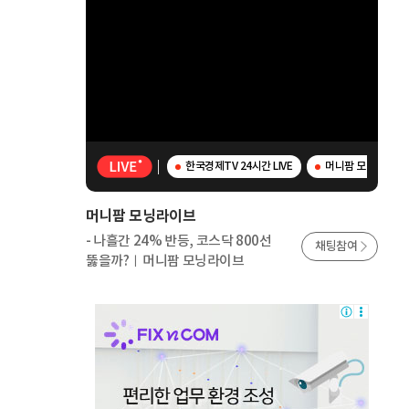
한국경제TV 24시간 LIVE
머니팜 모닝라이브 -
머니팜 모닝라이브
- 나흘간 24% 반등, 코스닥 800선
채팅참여
뚫을까?ㅣ머니팜 모닝라이브