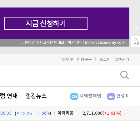
→ 온라인 투자교육은 미네르바아카데미 / minervaacademy.co.kr
와우넷
한경구독
로그인
고객센터
럼·연재
랭킹뉴스
지역별채널
편성표
비트코인
91,756,000
(
0.09%
)
786.33
1.66%
)
이더리움
2,711,000
(
1.61%
)
(
13.26
리플
1,507
(
-0.47%
)
넷
주식창