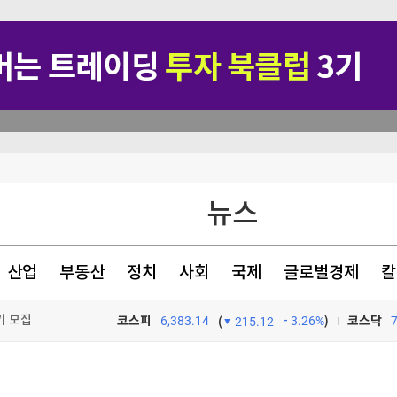
뉴스
산업
부동산
정치
사회
국제
글로벌경제
칼
역대 최대
기 모집
코스피
6,383.14
3.26%
)
코스닥
(
215.12
TV프로그램
와우
컬렉션 출시