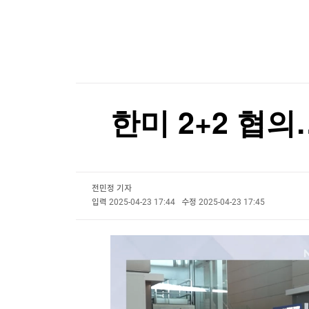
한국경제TV
뉴스홈
[포토+] 박정민, '멋짐 가득한 모습~'
머니팜 모닝라이브
증권
굿모닝 작전
금융
"나야, '흑백요리사' 시즌3"
오늘장 뭐사지?
부동산
[온에어] 출발증시 1부
[오후5시] 뉴스플러스
사회
온로드 (ON ROAD) 인사이트
글로벌경제
반도체 수출 ‘질주’…6월 경상수지 70조원 넘어 
한미 2+2 협의
랭킹뉴스
반도체 수출 ‘질주’…6월 경상수지 70조원 넘어 
전민정 기자
미네르바아카데미
증권 데이터
입력
2025-04-23 17:44
수정
2025-04-23 17:45
스페셜강의
특징주 뉴스
투자/재테크
매매신호 (랭킹100
부동산/세무
투자분석
산업
국내증시
[모집-3기-] 돈버는 트레이딩 투자 북클럽
환율