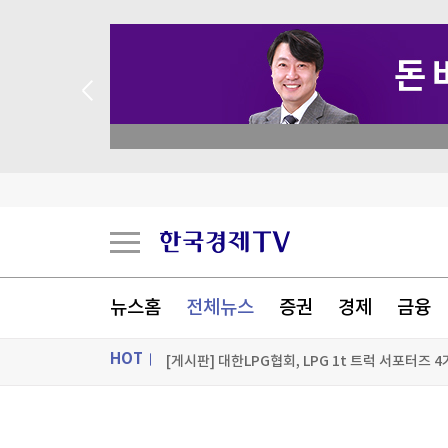
 꽝 없는 룰렛 이벤트
뉴스홈
전체뉴스
증권
경제
금융
반도체 수출 ‘질주’…6월 경상수지 70조원 넘어 
HOT
[게시판] 대한LPG협회, LPG 1t 트럭 서포터즈 4
구윤철 "기초·퇴직연금 개편 방안 조만간 발표"
ON AIR
뉴스
"러닝부터 일상까지"…마뗑킴, 브랜드 첫 러닝 