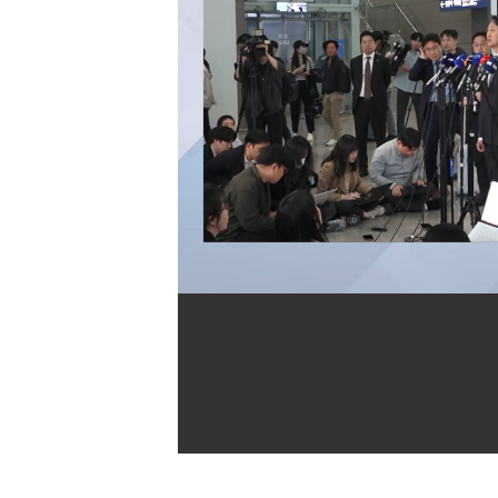
[할인50%] 한·미 투자 올인원 클래스
해외증시