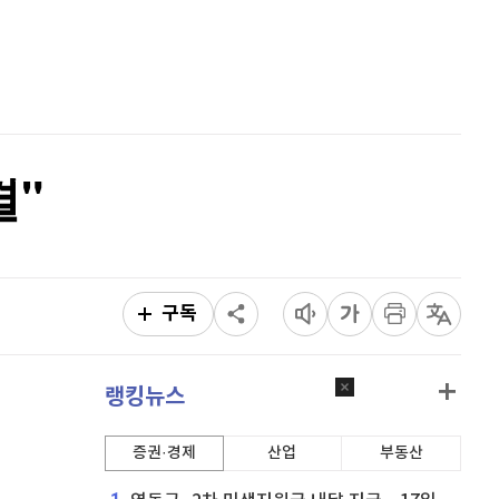
비트코인 캐시
303,400
(
-0.26%
)
홈
AI추천
이오스
896
(
-0.45%
)
품
마켓이슈
특징주
이벤트
비트코인 골드
1,313
(
-763.82%
)
퀀텀
914
(
0.22%
)
결"
이더리움 클래식
9,295
(
0.87%
)
비트코인
91,756,000
(
0.09%
)
구독
랭킹뉴스
증권·경제
산업
부동산