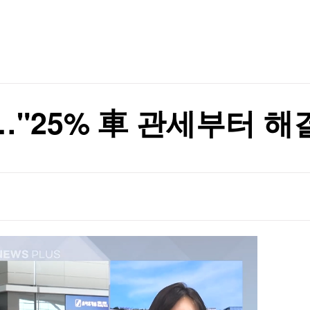
TV홈
무료방송
전체뉴스
증권
파트너스
경제
종목핫라인
추천 상
산업
경제
오늘의 
정치
생활경제
수익후기
국제
기업·CEO
이벤트
칼럼·연재
역대 최대
…"25% 車 관세부터 해
특집방송
역대 최대
전체 프로그램
채널/편성
지역별채널
)
편성표