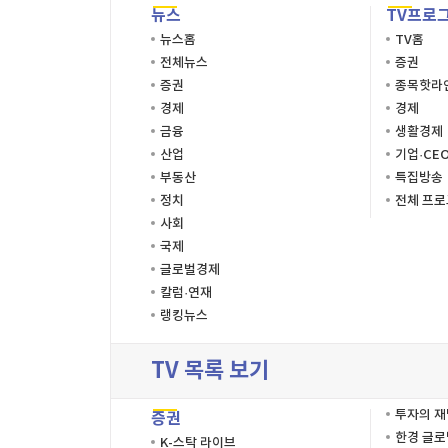
뉴스
TV프로
뉴스홈
TV홈
전체뉴스
증권
증권
종목핫라
경제
경제
금융
생활경제
산업
기업·CE
부동산
특집방송
정치
전체 프
사회
국제
글로벌경제
칼럼·연재
랭킹뉴스
TV 목록 보기
투자의 
증권
한경 글
K-스탁 라이브