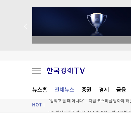
 애널리스트 업종 분석
'황정민 스토킹 혐의' A씨, 오는 11일 결심…檢 구
뉴스홈
전체뉴스
증권
경제
금융
“겁먹고 팔 때 아니다”…지금 코스피를 담아야 하는
HOT
"美 해상봉쇄로 이란 원유수출 중단…하르그섬 
[포토+] 박정민, '멋짐 가득한 모습~'
ON AIR
뉴스
"나야, '흑백요리사' 시즌3"