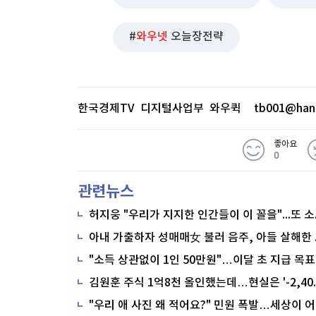
와우넷
오늘장전략
한국경제TV 디지털사업부 와우퀵
tb001@han
좋아요
0
관련뉴스
"소득 상관없이 1인 50만원"…이달 초 지급 목표