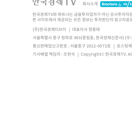
회사소개
한경미디어그룹
한국경제신문
한국경제
한국경제TV와 파트너는 금융투자업자가 아닌 유사투자자문
본 사이트에서 제공되는 모든 정보는 투자판단의 참고자료로 
모바일앱
한국경제TV앱
주식창앱
(주)한국경제티브이
대표이사 정종태
서울특별시 중구 청파로 463(중림동, 한국경제신문사) (우:0
통신판매업신고번호 : 서울중구 2022-0572호
호스팅제
기사배열 책임자 : 조현석
Copyright© 한국경제TV. All 