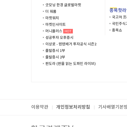
굿모닝 한경 글로벌마켓
종목핫라
더 워룸
국고처 
마켓워치
국민주식고
마켓인사이트
종목쇼
머니플러스
HOT
성공투자 오후증시
이상로 - 텐텐배거 투자공식 시즌2
출발증시 1부
출발증시 2부
판도라 (판을 읽는 도파민 라이브)
개인정보처리방침
이용약관
기사배열기본
패밀리사이트
한국경제TV
와우넷
주식창
미네르