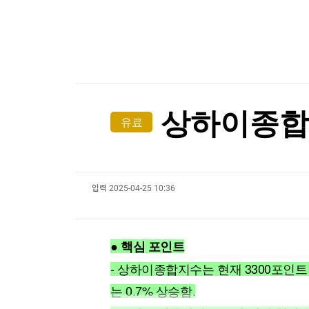
한국경제TV
뉴스홈
[온에어] 건강매거진
머니팜 모닝라이브
증권
굿모닝 작전
금융
'황정민 스토킹 혐의' A씨, 오는 11일 결심…檢 구
오늘장 뭐사지?
부동산
'황정민 스토킹 혐의' A씨, 오는 11일 결심…檢 구
[오후5시] 뉴스플러스
사회
온로드 (ON ROAD) 인사이트
글로벌경제
상하이종합지
유료
랭킹뉴스
입력
2025-04-25 10:36
미네르바아카데미
증권 데이터
스페셜강의
특징주 뉴스
● 핵심 포인트
투자/재테크
매매신호 (랭킹100
부동산/세무
투자분석
- 상하이종합지수는 현재 3300포인
산업
국내증시
는 0.7% 상승함.
[모집-3기-] 돈버는 트레이딩 투자 북클럽
환율