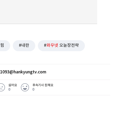
의힘
내란
와우넷
오늘장전략
ht1093@hankyungtv.com
싫어요
후속기사 원해요
0
0
 무슨 일