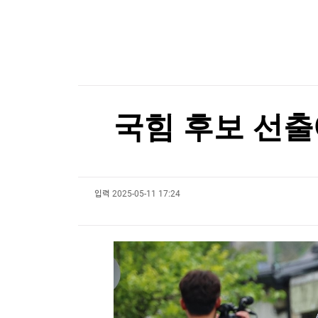
한국경제TV
뉴스홈
[포토+] 박정민, '멋짐 가득한 모습~'
머니팜 모닝라이브
증권
굿모닝 작전
금융
"나야, '흑백요리사' 시즌3"
오늘장 뭐사지?
부동산
[온에어] 주식, 알아야번다 <박문환의 스페셜 리
[오후5시] 뉴스플러스
사회
온로드 (ON ROAD) 인사이트
글로벌경제
美진보 좌장 샌더스, 한국계 주지사 후보에 "공개
국힘 후보 선출
랭킹뉴스
美진보 좌장 샌더스, 한국계 주지사 후보에 "공개
입력
2025-05-11 17:24
미네르바아카데미
증권 데이터
스페셜강의
특징주 뉴스
투자/재테크
매매신호 (랭킹100
부동산/세무
투자분석
산업
국내증시
[모집-3기-] 돈버는 트레이딩 투자 북클럽
환율