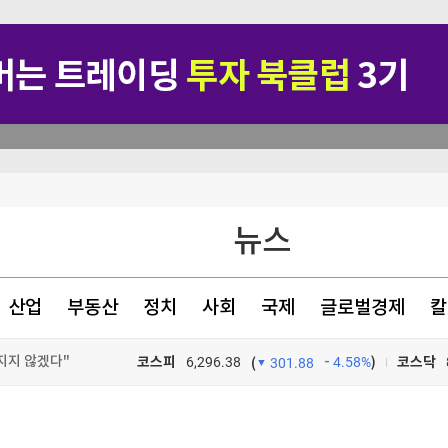
뉴스
산업
부동산
정치
사회
국제
글로벌경제
칼
지지 않겠다"
코스피
6,296.38
4.58%
)
코스닥
(
301.88
험 대응 목적"
TV프로그램
와우
…"잠재적 뇌물"