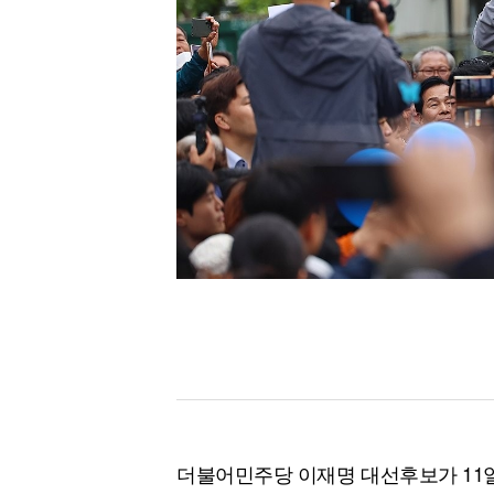
[할인50%] 한·미 투자 올인원 클래스
해외증시
더불어민주당 이재명 대선후보가 11