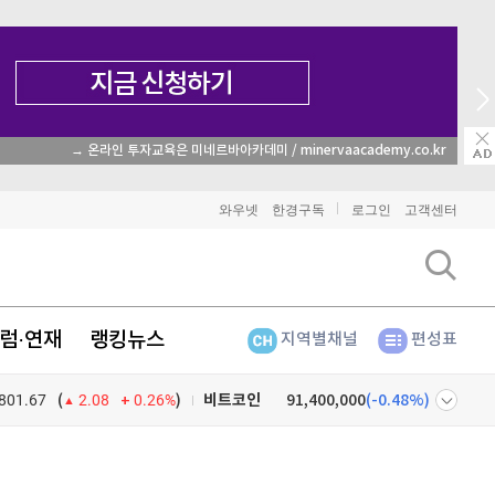
→ 온라인 투자교육은 미네르바아카데미 / minervaacademy.co.kr
와우넷
한경구독
로그인
고객센터
럼·연재
랭킹뉴스
지역별채널
편성표
비트코인
91,400,000
(
-0.48%
)
801.67
0.26%
)
이더리움
2,704,000
(
-0.37%
)
(
2.08
리플
1,470
(
-1.1%
)
넷
주식창