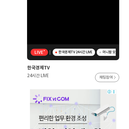
한국경제TV 24시간 LIVE
머니팜 모닝라이브 -
한국경제TV
24시간 LIVE
채팅참여