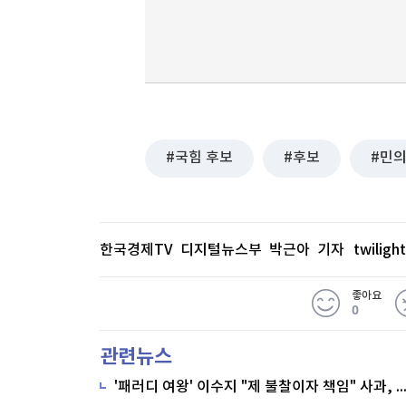
국힘 후보
후보
민
한국경제TV 디지털뉴스부 박근아 기자
twilig
좋아요
0
관련뉴스
'패러디 여왕' 이수지 "제 불찰이자 책임" 사과,