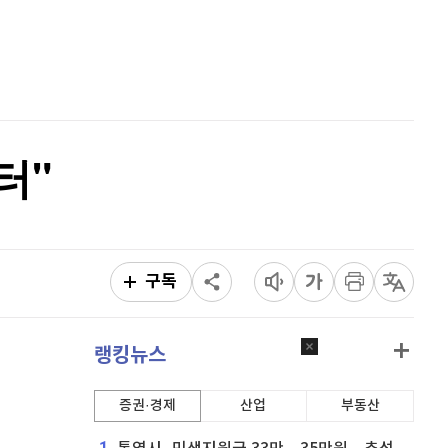
비트코인 캐시
303,000
(
0.23%
)
홈
AI추천
이오스
896
(
-0.45%
)
품
마켓이슈
특징주
이벤트
비트코인 골드
1,313
(
-763.82%
)
퀀텀
919
(
-0.11%
)
터"
이더리움 클래식
9,190
(
0.99%
)
비트코인
91,400,000
(
-0.48%
)
구독
랭킹뉴스
증권·경제
산업
부동산
1