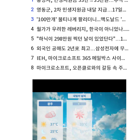
통영시, 민생지원금 33만→35만원…추석 전 푼다
2
영동군, 2차 민생지원금 내달 지급…17일부터 신청 접수
3
'100만개' 불티나게 팔리더니...맥도날드 '충주찰옥수수버거' 돌연 판매 종료
4
월가가 우려한 레버리지, 한국이 아니었나...'상황 인식' 못한 아셴브레너의 추락
5
"하닉이 298만원 찍던 날이 있었단다"…100만 클릭 '전래동화' 정체
6
외국인 공매도 2년來 최고…삼성전자에 무슨일이 [B급기자의 B급리포트]
7
IEH, 마이크로소프트 365 메일박스 사이버보안 사고 조사 착수
8
마이크로소프트, 오픈클로와의 갈등 속 주가 상승