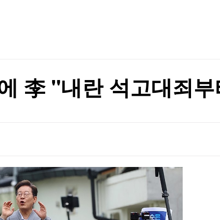
TV홈
무료방송
전체뉴스
증권
파트너스
경제
종목핫라인
추천 상
산업
경제
오늘의 
정치
포트>
생활경제
수익후기
국제
기업·CEO
이벤트
칼럼·연재
지지 않겠다"
에 李 "내란 석고대죄부
특집방송
지지 않겠다"
전체 프로그램
채널/편성
지역별채널
)
편성표