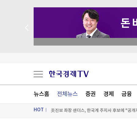
 꽝 없는 룰렛 이벤트
뉴스홈
전체뉴스
증권
경제
금융
美진보 좌장 샌더스, 한국계 주지사 후보에 "공개
HOT
시리아 수도 외곽서 미니버스 폭발…"3명 사망"
美FCC "中로봇 수입규제는 美제조업 장려·안보위
ON AIR
뉴스
美민주, 트럼프 측에 30억원 건넨 韓기업 정조준