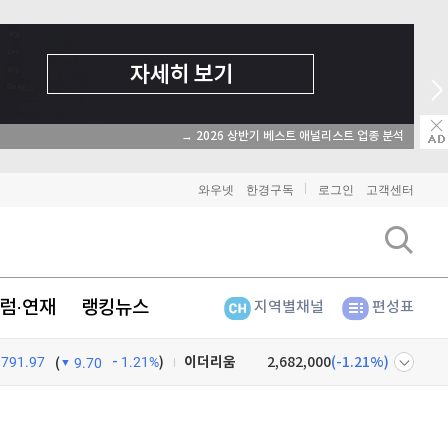
→ 2026 상반기 베스트 애널리스트 업종 분석
와우넷
한경구독
로그인
고객센터
럼·연재
랭킹뉴스
지역별채널
편성표
비트코인
90,755,000
(
-1.21%
)
791.97
1.21%
)
이더리움
2,682,000
(
-1.21%
)
(
9.70
리플
1,440
(
-3.3%
)
넷
주식창