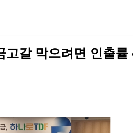
TV홈
무료방송
전체뉴스
증권
파트너스
경제
종목핫라인
추천 상
산업
경제
오늘의 
정치
생활경제
수익후기
국제
기업·CEO
이벤트
칼럼·연재
비 15.6%↑
금고갈 막으려면 인출률 4
특집방송
비 15.6%↑
전체 프로그램
채널/편성
지역별채널
)
편성표