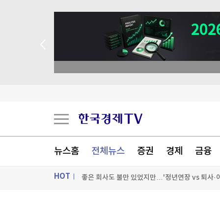
뉴스홈
전체뉴스
증권
경제
금융
현대지에프홀딩스, 2분기 영업익 853억원…작년 대
HOT
영화로 보는 한국의 역사…멕시코서 한국영화 기
ON AIR
뉴스
편의점·슈퍼·홈쇼핑 '고른 성장'…GS리테일 영업익