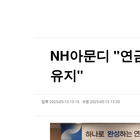
한국경제TV
뉴스홈
[포토+] 박정민, '멋짐 가득한 모습~'
머니팜 모닝라이브
증권
굿모닝 작전
금융
"나야, '흑백요리사' 시즌3"
오늘장 뭐사지?
부동산
[온에어] K-스탁 라이브
[오후5시] 뉴스플러스
사회
온로드 (ON ROAD) 인사이트
글로벌경제
현대지에프홀딩스, 2분기 영업익 853억원…작년 대
NH아문디 "연
랭킹뉴스
현대지에프홀딩스, 2분기 영업익 853억원…작년 대
유지"
미네르바아카데미
증권 데이터
입력
2025-05-15 13:16
수정
2025-05-15 13:55
스페셜강의
특징주 뉴스
투자/재테크
매매신호 (랭킹100
부동산/세무
투자분석
산업
국내증시
[모집-3기-] 돈버는 트레이딩 투자 북클럽
환율