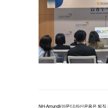
[할인50%] 한·미 투자 올인원 클래스
해외증시
NH-Amundi(아문디)자산운용은 퇴