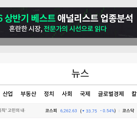
뉴스
산업
부동산
정치
사회
국제
글로벌경제
칼
비 15.6%↑
좋은 회사도 불만 있었지만…'정년연장 vs 퇴사·이직' 고민의 내용 달랐다 [오피스 텔④]
코스피
6,262.63
0.54%
)
코스닥
(
33.75
획전
TV프로그램
와우
 27.5% 증가