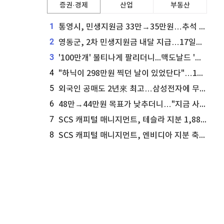
증권·경제
산업
부동산
1
통영시, 민생지원금 33만→35만원…추석 전 푼다
2
영동군, 2차 민생지원금 내달 지급…17일부터 신청 접수
3
'100만개' 불티나게 팔리더니...맥도날드 '충주찰옥수수버거' 돌연 판매 종료
4
"하닉이 298만원 찍던 날이 있었단다"…100만 클릭 '전래동화' 정체
5
외국인 공매도 2년來 최고…삼성전자에 무슨일이 [B급기자의 B급리포트]
6
48만→44만원 목표가 낮추더니…"지금 사라, 70% 오른다"는 종목
7
SCS 캐피털 매니지먼트, 테슬라 지분 1,889주 추가 매수
8
SCS 캐피털 매니지먼트, 엔비디아 지분 축소...8,590주 매도