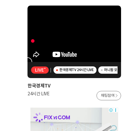
한국경제TV 24시간 LIVE
머니팜 모닝라이브 
한국경제TV
24시간 LIVE
채팅참여