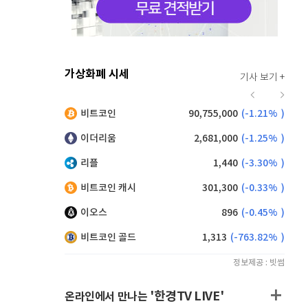
가상화폐 시세
기사 보기 +
919
(
-0.11%
)
비트코인
90,755,000
(
-1.21%
)
,225
(
1.37%
)
이더리움
2,681,000
(
-1.25%
)
리플
1,440
(
-3.30%
)
비트코인 캐시
301,300
(
-0.33%
)
이오스
896
(
-0.45%
)
비트코인 골드
1,313
(
-763.82%
)
정보제공 : 빗썸
'한경TV LIVE'
온라인에서 만나는