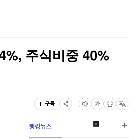
비트코인 캐시
301,300
(
-0.33%
)
홈
AI추천
이오스
896
(
-0.45%
)
품
마켓이슈
특징주
이벤트
비트코인 골드
1,313
(
-763.82%
)
퀀텀
916
(
-0.44%
)
%, 주식비중 40%
이더리움 클래식
9,225
(
1.37%
)
비트코인
90,755,000
(
-1.21%
)
구독
랭킹뉴스