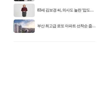
83세 김보경 씨, 의사도 놀란 ‘압도적
피지컬’
부산 최고급 로또 아파트 선착순 줍줍
떴다!