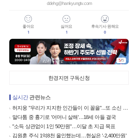
ddehg@hankyungtv.com
좋아요
싫어요
후속기사 원해요
1
1
0
5
/
5
한경지면 구독신청
실시간
관련뉴스
허지웅 "우리가 지지한 인간들이 이 꼴을"...또 소신 발언
말다툼 중 흉기로 '어머니 살해'…18세 아들 결국
"소득 상관없이 1인 50만원"…이달 초 지급 목표
김원훈 주식 1억8천 올인했는데…현실은 '-2,400만원'