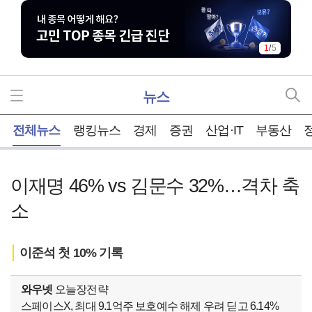
2
/
5
뉴스
홈
전체뉴스
랭킹뉴스
경제
증권
산업·IT
부동산
이재명 46% vs 김문수 32%…격차 축
소
이준석 첫 10% 기록
와우넷
오늘장전략
스페이스X, 최대 9.1억주 보호예수 해제 우려 딛고 6.14%