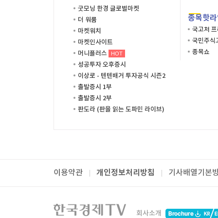
굿모닝 한경 글로벌마켓
종목핫라
더 워룸
국고처 
마켓워치
국민주식고
마켓인사이트
종목쇼
머니플러스
HOT
성공투자 오후증시
이상로 - 텐텐배거 투자공식 시즌2
출발증시 1부
출발증시 2부
판도라 (판을 읽는 도파민 라이브)
개인정보처리방침
이용약관
기사배열기본
패밀리사이트
한국경제TV
와우넷
주식창
미네르
회사소개