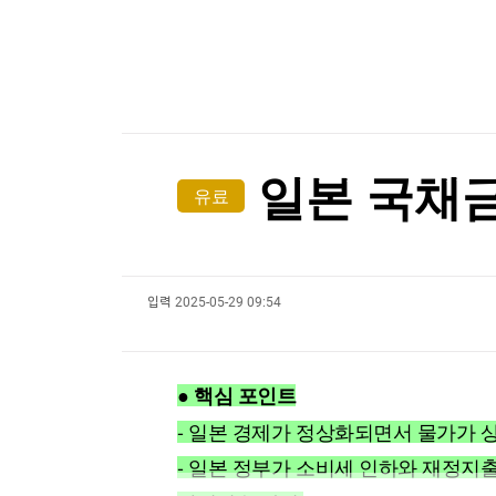
한국경제TV
뉴스홈
[온에어] 더 워룸
머니팜 모닝라이브
증권
굿모닝 작전
금융
"민주콩고, 구리·코발트 정광 수출 금지"…구리 
오늘장 뭐사지?
부동산
"민주콩고, 구리·코발트 정광 수출 금지"…구리 
[오후5시] 뉴스플러스
사회
온로드 (ON ROAD) 인사이트
글로벌경제
일본 국채금
유료
랭킹뉴스
입력
2025-05-29 09:54
미네르바아카데미
증권 데이터
스페셜강의
특징주 뉴스
● 핵심 포인트
투자/재테크
매매신호 (랭킹100
부동산/세무
투자분석
- 일본 경제가 정상화되면서 물가가 
산업
국내증시
- 일본 정부가 소비세 인하와 재정지
[모집-3기-] 돈버는 트레이딩 투자 북클럽
환율