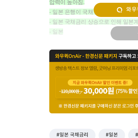
압력이 높아짐.
[할인50%] 한·미 투자 올인원 클래스
해외증시
와우퀵
- 일본 은행이 국채 매입 규모를 축소
- 일본 국채금리 상승으로 인해 일본계
- 일본
일본 국채금리
일본