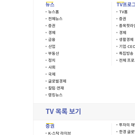
뉴스
TV프로
뉴스홈
TV홈
전체뉴스
증권
증권
종목핫라
경제
경제
금융
생활경제
산업
기업·CE
부동산
특집방송
정치
전체 프
사회
국제
글로벌경제
칼럼·연재
랭킹뉴스
TV 목록 보기
투자의 
증권
한경 글
K-스탁 라이브