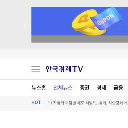
academy.co.kr
"민주콩고, 구리·코발트 정광 수출 금지"…구리 
이란 매체 "호르무즈 진출입 항로 한시적 분리…
뉴스홈
전체뉴스
증권
경제
금융
공항에 폭발물 탑재 드론까지…독일 정부 "새로운 
HOT
"조직범죄 가담만 해도 처벌"…칠레, 치안강화 개
[포토+] 박정민, '멋짐 가득한 모습~'
ON AIR
뉴스
"나야, '흑백요리사' 시즌3"