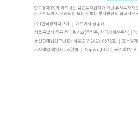
한경미디어그룹
한국경제신문
한국경제
한국경제TV와 파트너는 금융투자업자가 아닌 유사투자자문
본 사이트에서 제공되는 모든 정보는 투자판단의 참고자료로 
모바일앱
한국경제TV앱
주식창앱
(주)한국경제티브이
대표이사 정종태
서울특별시 중구 청파로 463(중림동, 한국경제신문사) (우:0
통신판매업신고번호 : 서울중구 2022-0572호
호스팅제
기사배열 책임자 : 조현석
Copyright© 한국경제TV. All 