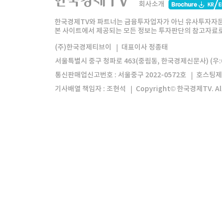
회사소개
한경미디어그룹
한국경제신문
한국경제
한국경제TV와 파트너는 금융투자업자가 아닌 유사투자자문
본 사이트에서 제공되는 모든 정보는 투자판단의 참고자료로 
모바일앱
한국경제TV앱
주식창앱
(주)한국경제티브이
대표이사 정종태
서울특별시 중구 청파로 463(중림동, 한국경제신문사) (우:0
통신판매업신고번호 : 서울중구 2022-0572호
호스팅제
기사배열 책임자 : 조현석
Copyright© 한국경제TV. All 