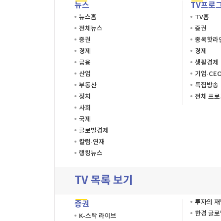
뉴스
TV프로
뉴스홈
TV홈
전체뉴스
증권
증권
종목핫라
경제
경제
금융
생활경제
산업
기업·CE
부동산
특집방송
정치
전체 프
사회
국제
글로벌경제
칼럼·연재
랭킹뉴스
TV 목록 보기
투자의 
증권
한경 글
K-스탁 라이브