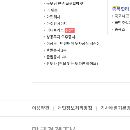
굿모닝 한경 글로벌마켓
종목핫라
더 워룸
국고처 
마켓워치
국민주식고
마켓인사이트
종목쇼
머니플러스
HOT
성공투자 오후증시
이상로 - 텐텐배거 투자공식 시즌2
출발증시 1부
출발증시 2부
판도라 (판을 읽는 도파민 라이브)
개인정보처리방침
이용약관
기사배열기본
패밀리사이트
한국경제TV
와우넷
주식창
미네르