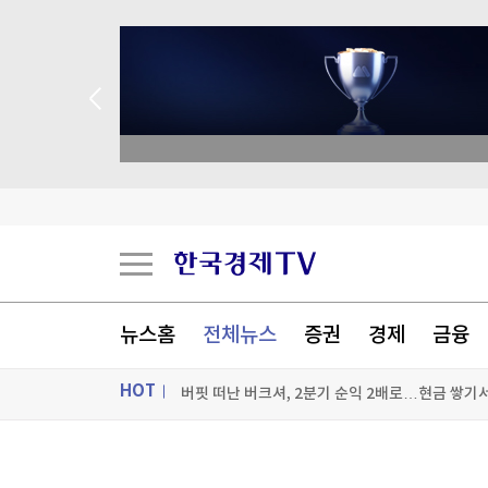
 애널리스트 업종 분석
AI인프라에 주목하는 엔비디아…전력업체 랜시엄
젤렌스키, '러와 가까운' 세르비아 첫 방문
뉴스홈
전체뉴스
증권
경제
금융
스페인도 이탈리아 국경 검문 돌입…세우타발 갈
HOT
버핏 떠난 버크셔, 2분기 순익 2배로…현금 쌓기
[포토+] 박정민, '멋짐 가득한 모습~'
ON AIR
뉴스
"나야, '흑백요리사' 시즌3"