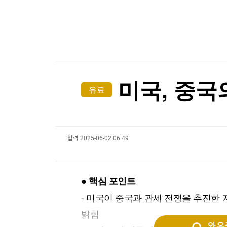
한국경제TV
뉴스홈
[온에어] 몸쓸이야기
머니팜 모닝라이브
증권
굿모닝 작전
금융
AI인프라에 주목하는 엔비디아…전력업체 랜시엄
오늘장 뭐사지?
부동산
AI인프라에 주목하는 엔비디아…전력업체 랜시엄
[오후5시] 뉴스플러스
사회
온로드 (ON ROAD) 인사이트
글로벌경제
미국, 중국
유료
랭킹뉴스
입력
2025-06-02 06:49
미네르바아카데미
증권 데이터
스페셜강의
특징주 뉴스
● 핵심 포인트
투자/재테크
매매신호 (랭킹100
부동산/세무
투자분석
- 미국이 중국과 관세 전쟁을 추진한 
산업
국내증시
밝힘
[모집-3기-] 돈버는 트레이딩 투자 북클럽
환율
와우퀵