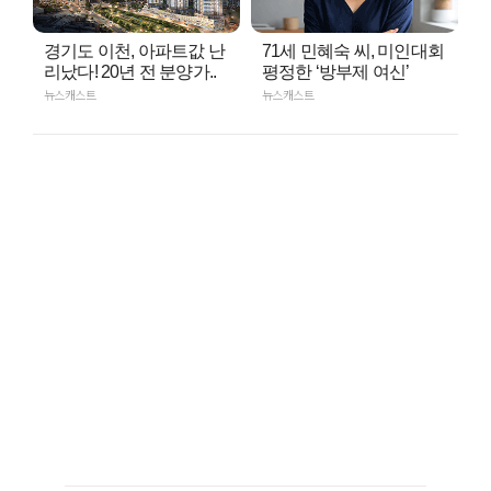
경기도 이천, 아파트값 난
71세 민혜숙 씨, 미인대회
리났다! 20년 전 분양가..
평정한 ‘방부제 여신’
뉴스캐스트
뉴스캐스트