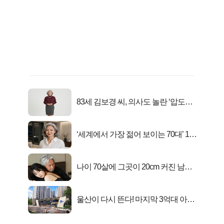
83세 김보경 씨, 의사도 놀란 ‘압도적
피지컬’
‘세계에서 가장 젊어 보이는 70대’ 1위
선정…
나이 70살에 그곳이 20cm 커진 남자..
충격!
울산이 다시 뜬다! 마지막 3억대 아파
트 로또분양!