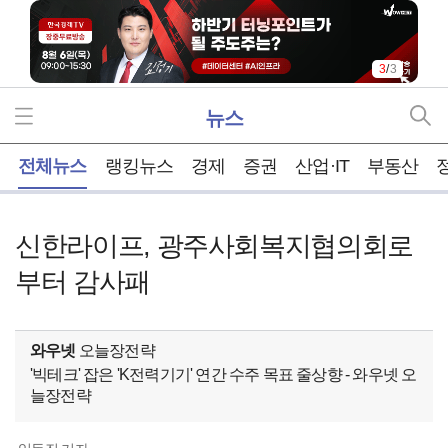
3
/
3
뉴스
홈
전체뉴스
랭킹뉴스
경제
증권
산업·IT
부동산
신한라이프, 광주사회복지협의회로
부터 감사패
와우넷
오늘장전략
'빅테크' 잡은 'K전력기기' 연간 수주 목표 줄상향 - 와우넷 오
늘장전략