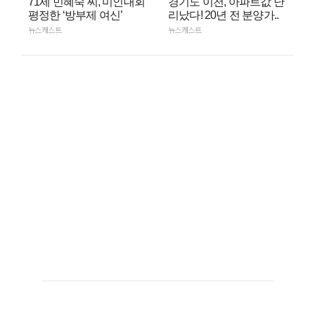
71세 민혜숙 씨, 미인대회
경기도 이천, 아파트값 난
평정한 ‘방부제 여신’
리났다! 20년 전 분양가..
뉴스캐스트
뉴스캐스트