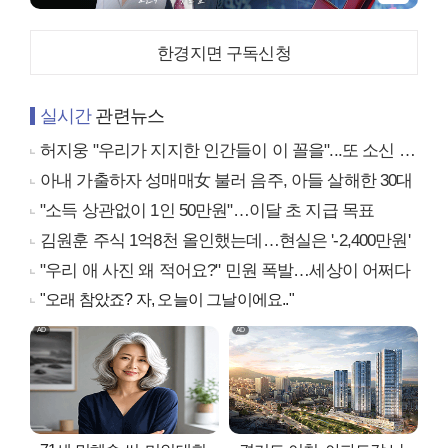
한경지면 구독신청
실시간
관련뉴스
허지웅 "우리가 지지한 인간들이 이 꼴을"...또 소신 발언
아내 가출하자 성매매女 불러 음주, 아들 살해한 30대
"소득 상관없이 1인 50만원"…이달 초 지급 목표
김원훈 주식 1억8천 올인했는데…현실은 '-2,400만원'
"우리 애 사진 왜 적어요?" 민원 폭발…세상이 어쩌다
"오래 참았죠? 자, 오늘이 그날이에요.."