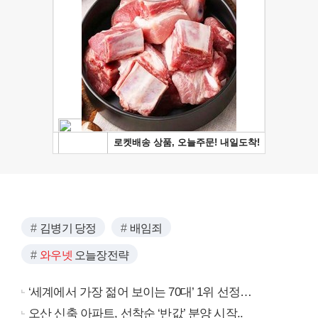
김병기 당정
배임죄
와우넷
오늘장전략
‘세계에서 가장 젊어 보이는 70대’ 1위 선정…
오산 신축 아파트, 선착순 ‘반값’ 분양 시작..