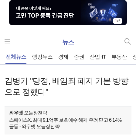
1
/
5
뉴스
홈
전체뉴스
랭킹뉴스
경제
증권
산업·IT
부동산
김병기 "당정, 배임죄 폐지 기본 방향
으로 정했다"
와우넷
오늘장전략
스페이스X, 최대 9.1억주 보호예수 해제 우려 딛고 6.14%
급등 - 와우넷 오늘장전략