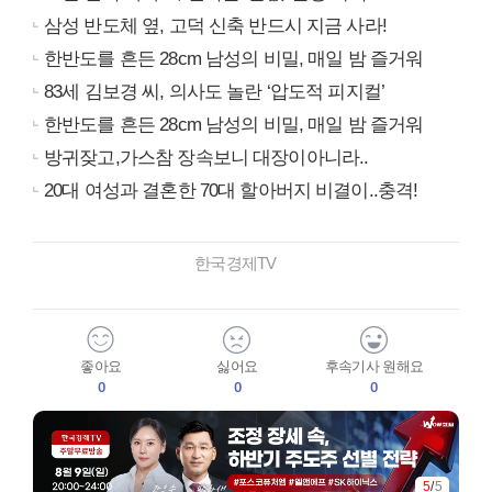
삼성 반도체 옆, 고덕 신축 반드시 지금 사라!
한반도를 흔든 28cm 남성의 비밀, 매일 밤 즐거워
83세 김보경 씨, 의사도 놀란 ‘압도적 피지컬’
한반도를 흔든 28cm 남성의 비밀, 매일 밤 즐거워
방귀잦고,가스참 장속보니 대장이아니라..
20대 여성과 결혼한 70대 할아버지 비결이..충격!
한국경제TV
좋아요
싫어요
후속기사 원해요
0
0
0
5
/
5