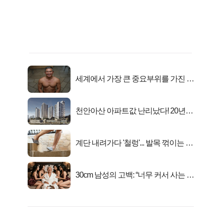
세계에서 가장 큰 중요부위를 가진 남
자의 진실
천안아산 아파트값 난리났다! 20년
전 분양가..
계단 내려가다 '철렁'... 발목 꺾이는 이
유
30cm 남성의 고백: “너무 커서 사는 게
행복해요”