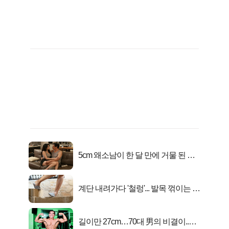
5cm 왜소남이 한 달 만에 거물 된 사
연
계단 내려가다 '철렁'... 발목 꺾이는 이
유
길이만 27cm…70대 男의 비결이..충