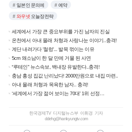
일본인 문의에
예약
와우넷
오늘장전략
세계에서 가장 큰 중요부위를 가진 남자의 진실
온천에서 아내 몰래 처형과 사랑나눈 이야기..충격!
계단 내려가다 '철렁'... 발목 꺾이는 이유
5cm 왜소남이 한 달 만에 거물 된 사연
“루테인” 뉴스속보, 백내장 유발한다..충격!
충남 홍성 집값 난리났다! 2000만원으로 내집 마련..
아내 몰래 처형과 목욕한 남자.. 충격!
‘세계에서 가장 젊어 보이는 70대’ 1위 선정…
한국경제TV 디지털뉴스부 이휘경 기자
ddehg@hankyungtv.com