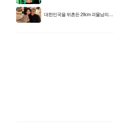
격!
대한민국을 뒤흔든 29cm 괴물남의
진실