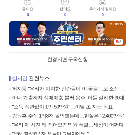
좋아요
싫어요
후속기사 원해요
0
0
0
5
/
5
한경지면 구독신청
실시간
관련뉴스
허지웅 "우리가 지지한 인간들이 이 꼴을"...또 소신 발언
아내 가출하자 성매매女 불러 음주, 아들 살해한 30대
"소득 상관없이 1인 50만원"…이달 초 지급 목표
김원훈 주식 1억8천 올인했는데…현실은 '-2,400만원'
"우리 애 사진 왜 적어요?" 민원 폭발…세상이 어쩌다
"오래 참았죠? 자, 오늘이 그날이에요.."