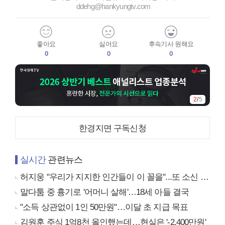
ddehg@hankyungtv.com
좋아요
싫어요
후속기사 원해요
0
0
0
2
/
5
한경지면 구독신청
실시간
관련뉴스
허지웅 "우리가 지지한 인간들이 이 꼴을"...또 소신 발언
말다툼 중 흉기로 '어머니 살해'…18세 아들 결국
"소득 상관없이 1인 50만원"…이달 초 지급 목표
김원훈 주식 1억8천 올인했는데…현실은 '-2,400만원'