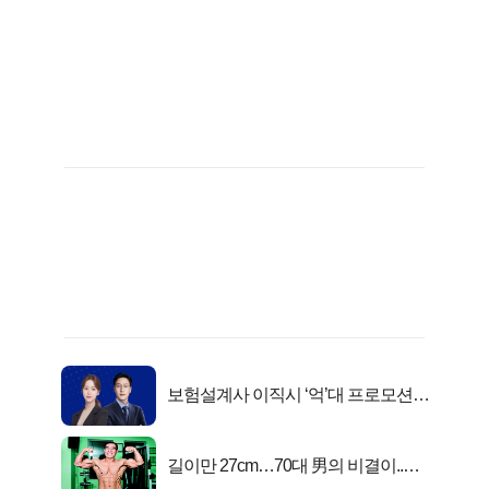
보험설계사 이직시 ‘억’대 프로모션!
키움에셋!
길이만 27cm…70대 男의 비결이..충
격!