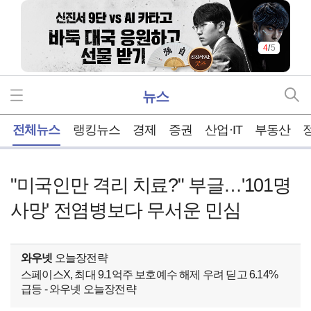
5
/
5
뉴스
홈
전체뉴스
랭킹뉴스
경제
증권
산업·IT
부동산
"미국인만 격리 치료?" 부글…'101명
사망' 전염병보다 무서운 민심
와우넷
오늘장전략
스페이스X, 최대 9.1억주 보호예수 해제 우려 딛고 6.14%
급등 - 와우넷 오늘장전략