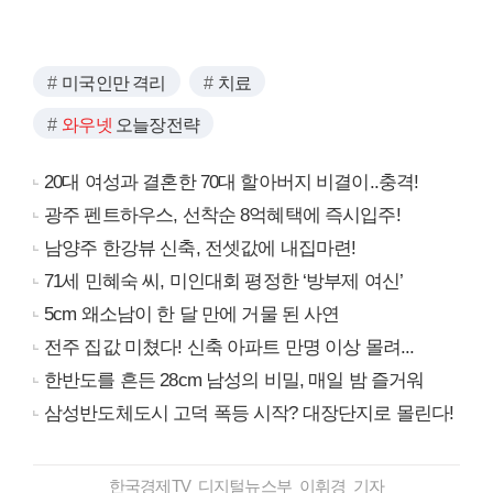
미국인만 격리
치료
와우넷
오늘장전략
20대 여성과 결혼한 70대 할아버지 비결이..충격!
광주 펜트하우스, 선착순 8억혜택에 즉시입주!
남양주 한강뷰 신축, 전셋값에 내집마련!
71세 민혜숙 씨, 미인대회 평정한 ‘방부제 여신’
5cm 왜소남이 한 달 만에 거물 된 사연
전주 집값 미쳤다! 신축 아파트 만명 이상 몰려...
한반도를 흔든 28cm 남성의 비밀, 매일 밤 즐거워
삼성반도체도시 고덕 폭등 시작? 대장단지로 몰린다!
한국경제TV 디지털뉴스부 이휘경 기자