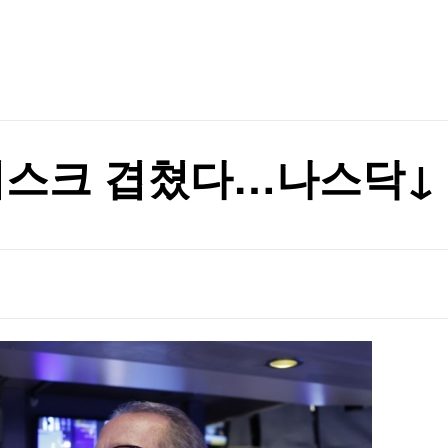
TV홈
무료방송
전체뉴스
증권
파트너스
경제
종목핫라인
추천 상
산업
100만부 붕괴
경제
오늘의 
정치
100만부 붕괴
생활경제
수익후기
국제
기업·CEO
이벤트
칼럼·연재
 리스크 겹쳤다…나스닥↓
특집방송
전체 프로그램
채널/편성
지역별채널
)
편성표