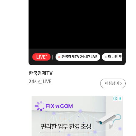
한국경제TV 24시간 LIVE
머니팜 모닝라이브 -
한국경제TV
24시간 LIVE
채팅참여