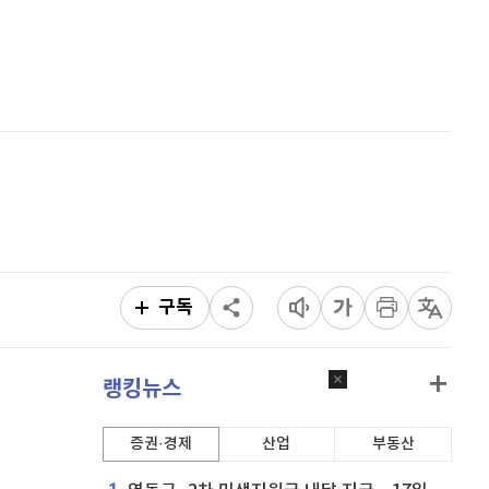
비트코인 골드
1,313
(
-763.82%
)
홈
AI추천
퀀텀
917
(
0.55%
)
품
마켓이슈
특징주
이벤트
이더리움 클래식
9,205
(
-0.11%
)
비트코인
91,240,000
(
-0.47%
)
구독
랭킹뉴스
증권·경제
산업
부동산