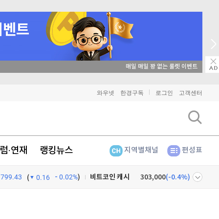
매일 매일 꽝 없는 룰렛 이벤트
와우넷
한경구독
로그인
고객센터
비트코인
91,240,000
(
-0.47%
)
이더리움
2,685,000
(
0.64%
)
럼·연재
랭킹뉴스
지역별채널
편성표
리플
1,475
(
-2.72%
)
799.43
0.02%
)
비트코인 캐시
303,000
(
-0.4%
)
(
0.16
이오스
896
(
-0.45%
)
넷
주식창