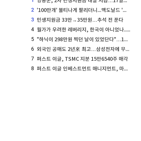
1
영동군, 2차 민생지원금 내달 지급…17일부터 신청 접수
2
'100만개' 불티나게 팔리더니...맥도날드 '충주찰옥수수버거' 돌연 판매 종료
3
민생지원금 33만→35만원…추석 전 푼다
4
월가가 우려한 레버리지, 한국이 아니었나...'상황 인식' 못한 아셴브레너의 추락
5
"하닉이 298만원 찍던 날이 있었단다"…100만 클릭 '전래동화' 정체
6
외국인 공매도 2년來 최고…삼성전자에 무슨일이 [B급기자의 B급리포트]
7
퍼스트 이글, TSMC 지분 15만6540주 매각
8
퍼스트 이글 인베스트먼트 매니지먼트, 마이크로소프트 지분 61만5117주 늘려