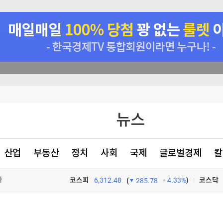
뉴스
100만부 붕괴
히 숙지"
산업
부동산
정치
사회
국제
글로벌경제
칼
엔달러 시장 개입 단행한 베선트, '위안화 대응' 숙제로 남았다 [이상은의 워싱턴나우]
다
코스피
6,312.48
4.33%
)
코스닥
(
285.78
TV프로그램
와우