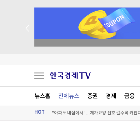
academy.co.kr
635만부까지 찍었는데…日 만화잡지 '소년점프' 
李 "형소법 안 읽어봐서" 발언 논란에…靑 "당연
뉴스홈
전체뉴스
증권
경제
금융
HOT
"아파도 내집에서"…재가요양 선호 갈수록 커진
[포토+] 박정민, '멋짐 가득한 모습~'
ON AIR
뉴스
"나야, '흑백요리사' 시즌3"