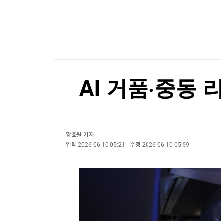
한국경제TV
뉴스홈
[온에어] 마켓인사이트
머니팜 모닝라이브
증권
굿모닝 작전
금융
635만부까지 찍었는데…日 만화잡지 '소년점프' 
오늘장 뭐사지?
부동산
635만부까지 찍었는데…日 만화잡지 '소년점프' 
[오후5시] 뉴스플러스
사회
온로드 (ON ROAD) 인사이트
글로벌경제
AI 거품·중동
랭킹뉴스
황효원 기자
미네르바아카데미
증권 데이터
입력
2026-06-10 05:21
수정
2026-06-10 05:59
스페셜강의
특징주 뉴스
투자/재테크
매매신호 (랭킹100
부동산/세무
투자분석
산업
국내증시
[모집-3기-] 돈버는 트레이딩 투자 북클럽
환율