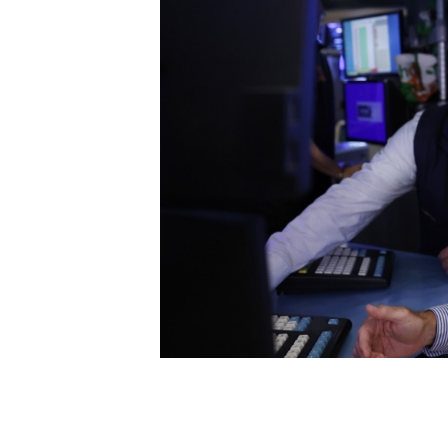
[할인50%] 한·미 투자 올인원 클래스
해외증시