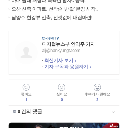
아내 몰래 처형과 목욕한 남자.. 충격!
오산 신축 아파트, 선착순 ‘반값’ 분양 시작..
남양주 한강뷰 신축, 전셋값에 내집마련!
디지털뉴스부 안익주 기자
aij@hankyungtv.com
최신기사 보기
기자 구독과 응원하기
좋아요
싫어요
후속기사 원해요
1
0
2
건의 댓글
0