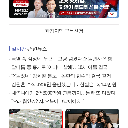
5
/
5
한경지면 구독신청
실시간
관련뉴스
폭염 속 심장이 '두근'…그냥 넘겼다간 돌연사 위험
말다툼 중 흉기로 '어머니 살해'…18세 아들 결국
"X돌았네" 김희철 분노…논란의 현수막 결국 철거
김원훈 주식 1억8천 올인했는데…현실은 '-2,400만원'
내연녀에게 2억8000만원 연봉까지…논란 또 터졌다
"오래 참았죠? 자, 오늘이 그날이에요.."