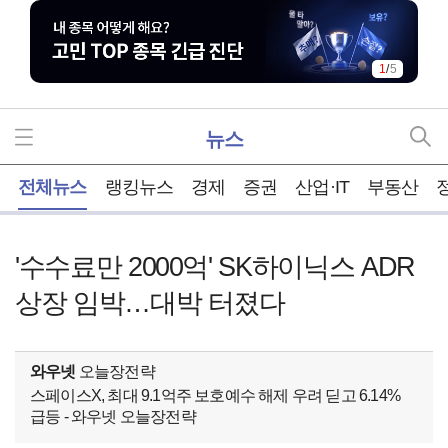
1
/
5
뉴스
홈
전체뉴스
랭킹뉴스
경제
증권
산업·IT
부동산
'수수료만 2000억' SK하이닉스 ADR
상장 임박…대박 터졌다
와우넷
오늘장전략
스페이스X, 최대 9.1억주 보호예수 해제 우려 딛고 6.14%
급등 - 와우넷 오늘장전략