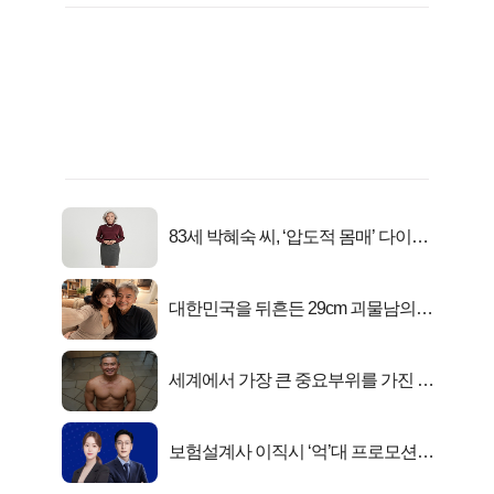
83세 박혜숙 씨, ‘압도적 몸매’ 다이어
트 신 등극
대한민국을 뒤흔든 29cm 괴물남의
진실
세계에서 가장 큰 중요부위를 가진 남
자의 진실
보험설계사 이직시 ‘억’대 프로모션!
키움에셋!