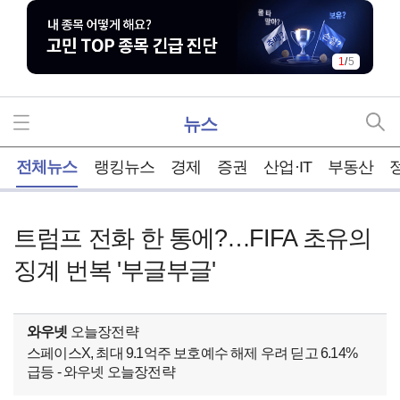
1
/
5
뉴스
홈
전체뉴스
랭킹뉴스
경제
증권
산업·IT
부동산
트럼프 전화 한 통에?…FIFA 초유의
징계 번복 '부글부글'
와우넷
오늘장전략
스페이스X, 최대 9.1억주 보호예수 해제 우려 딛고 6.14%
급등 - 와우넷 오늘장전략