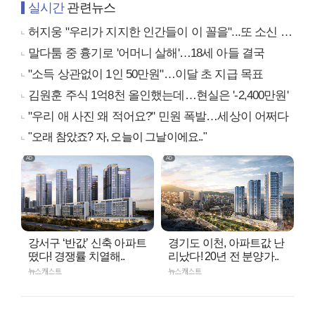
실시간
관련뉴스
허지웅 "우리가 지지한 인간들이 이 꼴을"...또 소신 발언
말다툼 중 흉기로 '어머니 살해'…18세 아들 결국
"소득 상관없이 1인 50만원"…이달 초 지급 목표
김원훈 주식 1억8천 올인했는데…현실은 '-2,400만원'
"우리 애 사진 왜 적어요?" 민원 폭발…세상이 어쩌다
"오래 참았죠? 자, 오늘이 그날이에요.."
강서구 ‘반값’ 신축 아파트
경기도 이천, 아파트값 난
떴다! 경쟁률 치열해..
리났다! 20년 전 분양가..
뉴스캐스트
뉴스캐스트