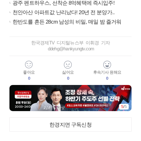
광주 펜트하우스, 선착순 8억혜택에 즉시입주!
천안아산 아파트값 난리났다! 20년 전 분양가..
한반도를 흔든 28cm 남성의 비밀, 매일 밤 즐거워
한국경제TV 디지털뉴스부 이휘경 기자
ddehg@hankyungtv.com
좋아요
싫어요
후속기사 원해요
0
0
0
5
/
5
한경지면 구독신청