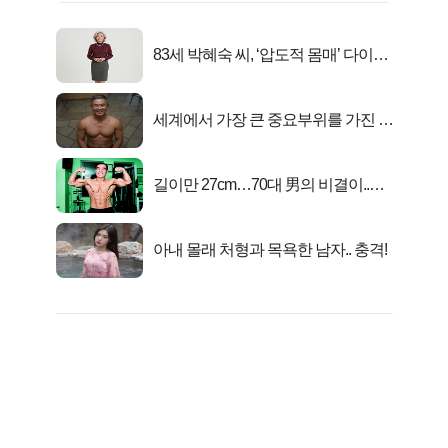
83세 박혜숙 씨, ‘압도적 몸매’ 다이어
트 신 등극
세계에서 가장 큰 중요부위를 가진 남
자의 진실
길이만 27cm…70대 男의 비결이..충
격!
아내 몰래 처형과 목욕한 남자.. 충격!