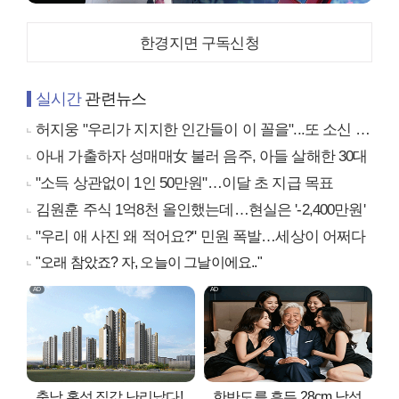
한경지면 구독신청
실시간
관련뉴스
허지웅 "우리가 지지한 인간들이 이 꼴을"...또 소신 발언
아내 가출하자 성매매女 불러 음주, 아들 살해한 30대
"소득 상관없이 1인 50만원"…이달 초 지급 목표
김원훈 주식 1억8천 올인했는데…현실은 '-2,400만원'
"우리 애 사진 왜 적어요?" 민원 폭발…세상이 어쩌다
"오래 참았죠? 자, 오늘이 그날이에요.."
충남 홍성 집값 난리났다!
한반도를 흔든 28cm 남성