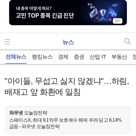
1
/
5
뉴스
홈
전체뉴스
랭킹뉴스
경제
증권
산업·IT
부동산
"아이들, 무섭고 싫지 않겠냐"…하림,
배재고 앞 화환에 일침
와우넷
오늘장전략
스페이스X, 최대 9.1억주 보호예수 해제 우려 딛고 6.14%
급등 - 와우넷 오늘장전략