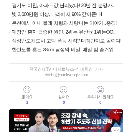
경기도 이천, 아파트값 난리났다! 20년 전 분양가..
빚 2,000만원 이상, 나라에서 90% 갚아준다!
온천에서 아내 몰래 처형과 사랑나눈 이야기..충격!
대장암 환자 급증한 원인, 2위는 유산균 1위는OO..
삼성반도체도시 고덕 폭등 시작? 대장단지로 몰린다!
한반도를 흔든 28cm 남성의 비밀, 매일 밤 즐거워
한국경제TV 디지털뉴스부 이휘경 기자
ddehg@hankyungtv.com
좋아요
싫어요
후속기사 원해요
2
0
0
5
/
5