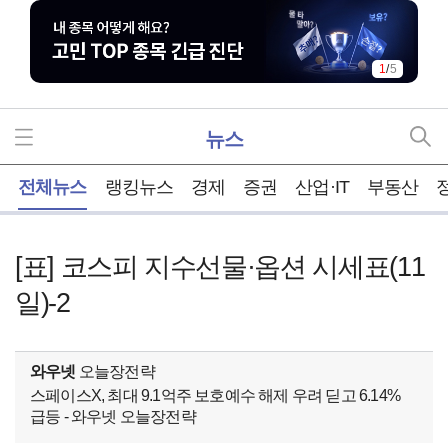
2
/
5
뉴스
홈
전체뉴스
랭킹뉴스
경제
증권
산업·IT
부동산
[표] 코스피 지수선물·옵션 시세표(11
일)-2
와우넷
오늘장전략
스페이스X, 최대 9.1억주 보호예수 해제 우려 딛고 6.14%
급등 - 와우넷 오늘장전략