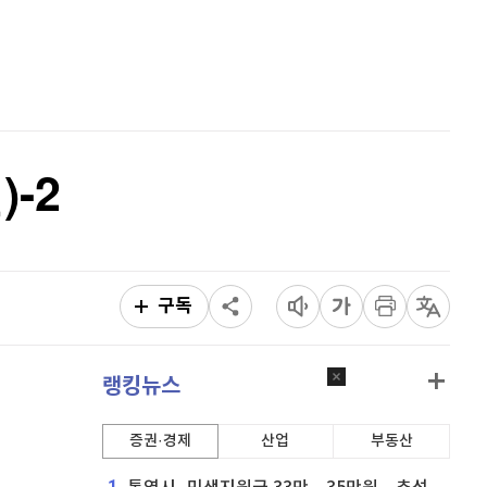
리플
1,478
(
-0.54%
)
홈
AI추천
비트코인 캐시
304,100
(
0.6%
)
품
마켓이슈
특징주
이벤트
이오스
896
(
-0.45%
)
비트코인 골드
1,313
(
-763.82%
)
-2
퀀텀
921
(
0.11%
)
이더리움 클래식
9,125
(
0.27%
)
비트코인
91,541,000
(
-0.32%
)
구독
랭킹뉴스
증권·경제
산업
부동산
1