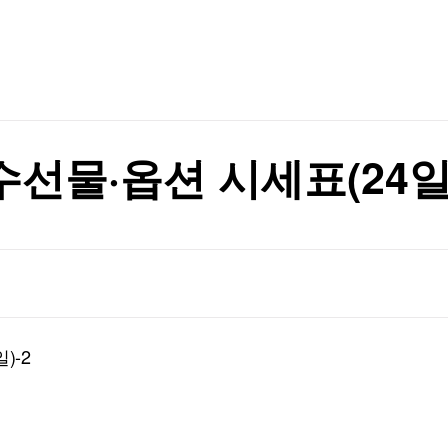
TV홈
무료방송
전체뉴스
헌·입법 추진
증권
파트너스
경제
종목핫라인
추천 상
산업
경제
오늘의 
정치
생활경제
수익후기
국제
기업·CEO
이벤트
칼럼·연재
수선물·옵션 시세표(24일)
특집방송
가격 들썩
전체 프로그램
가격 들썩
채널/편성
지역별채널
)-2
)
편성표