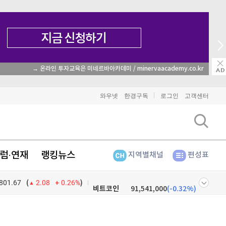
→ 온라인 투자교육은 미네르바아카데미 / minervaacademy.co.kr
와우넷
한경구독
로그인
고객센터
럼·연재
랭킹뉴스
지역별채널
편성표
801.67
0.26%
)
비트코인
91,541,000
(
-0.32%
)
(
2.08
이더리움
2,711,000
(
-0.11%
)
넷
주식창