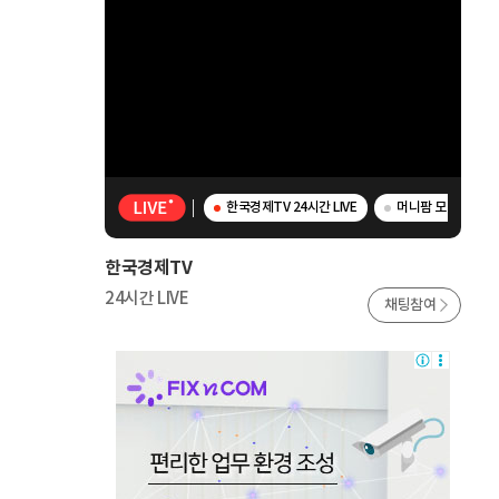
한국경제TV 24시간 LIVE
머니팜 모닝라이브 -
한국경제TV
24시간 LIVE
채팅참여