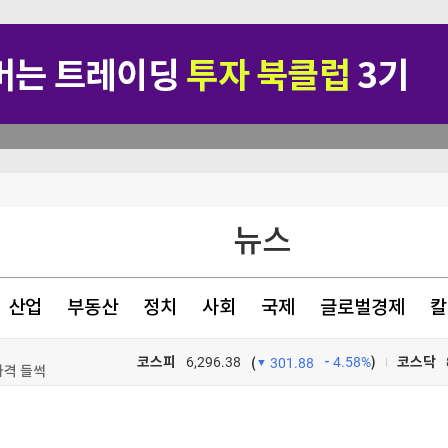
뉴스
산업
부동산
정치
사회
국제
글로벌경제
칼
가격 들썩
코스피
6,296.38
4.58%
)
코스닥
(
301.88
이후엔 중앙항로만"
TV프로그램
와우
차원 위협"(종합)