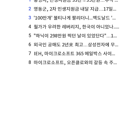
통영시, 민생지원금 33만→35만원…추석 전 푼다
2
영동군, 2차 민생지원금 내달 지급…17일부터 신청 접수
3
'100만개' 불티나게 팔리더니...맥도날드 '충주찰옥수수버거' 돌연 판매 종료
4
월가가 우려한 레버리지, 한국이 아니었나...'상황 인식' 못한 아셴브레너의 추락
5
"하닉이 298만원 찍던 날이 있었단다"…100만 클릭 '전래동화' 정체
6
외국인 공매도 2년來 최고…삼성전자에 무슨일이 [B급기자의 B급리포트]
7
IEH, 마이크로소프트 365 메일박스 사이버보안 사고 조사 착수
8
마이크로소프트, 오픈클로와의 갈등 속 주가 상승