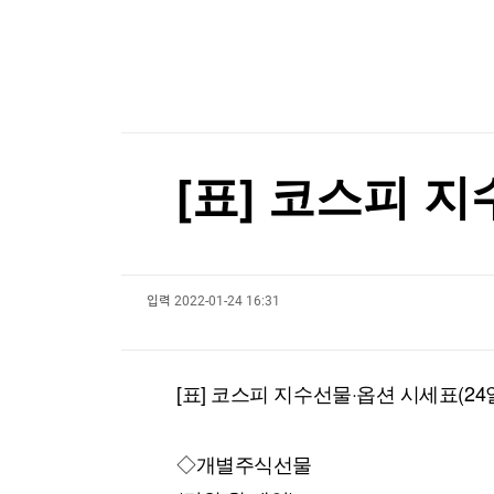
한국경제TV
뉴스홈
"조직범죄 가담만 해도 처벌"…칠레, 치안강화 개
머니팜 모닝라이브
증권
굿모닝 작전
금융
[포토+] 박정민, '멋짐 가득한 모습~'
오늘장 뭐사지?
부동산
"나야, '흑백요리사' 시즌3"
[오후5시] 뉴스플러스
사회
온로드 (ON ROAD) 인사이트
글로벌경제
[온에어] 더 워룸
[표] 코스피 지
랭킹뉴스
"민주콩고, 구리·코발트 정광 수출 금지"…구리 
"민주콩고, 구리·코발트 정광 수출 금지"…구리 
입력
2022-01-24 16:31
미네르바아카데미
증권 데이터
스페셜강의
특징주 뉴스
[표] 코스피 지수선물·옵션 시세표(24일
투자/재테크
매매신호 (랭킹100
부동산/세무
투자분석
산업
국내증시
◇개별주식선물
[모집-3기-] 돈버는 트레이딩 투자 북클럽
환율