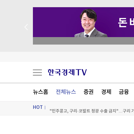
 꽝 없는 룰렛 이벤트
뉴스홈
전체뉴스
증권
경제
금융
HOT
"민주콩고, 구리·코발트 정광 수출 금지"…구리 
이란 매체 "호르무즈 진출입 항로 한시적 분리…
ON AIR
뉴스
공항에 폭발물 탑재 드론까지…독일 정부 "새로운 