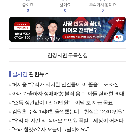
좋아요
싫어요
후속기사 원해요
0
0
0
5
/
5
한경지면 구독신청
실시간
관련뉴스
허지웅 "우리가 지지한 인간들이 이 꼴을"...또 소신 발언
아내 가출하자 성매매女 불러 음주, 아들 살해한 30대
"소득 상관없이 1인 50만원"…이달 초 지급 목표
김원훈 주식 1억8천 올인했는데…현실은 '-2,400만원'
"우리 애 사진 왜 적어요?" 민원 폭발…세상이 어쩌다
"오래 참았죠? 자, 오늘이 그날이에요.."