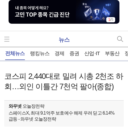
1
/
5
뉴스
홈
전체뉴스
랭킹뉴스
경제
증권
산업·IT
부동산
코스피 2,440대로 밀려 시총 2천조 하
회…외인 이틀간 7천억 팔아(종합)
와우넷
오늘장전략
스페이스X, 최대 9.1억주 보호예수 해제 우려 딛고 6.14%
급등 - 와우넷 오늘장전략