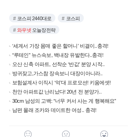
코스피 2440대로
코스피
와우넷
오늘장전략
‘세계서 가장 몸매 좋은 할머니’ 비결이..충격!
“루테인” 뉴스속보, 백내장 유발한다..충격!
오산 신축 아파트, 선착순 ‘반값’ 분양 시작..
방귀잦고,가스참 장속보니 대장이아니라..
보험설계사 이직시 ‘억’대 프로모션! 키움에셋!
천안 아파트값 난리났다! 20년 전 분양가..
30cm 남성의 고백: “너무 커서 사는 게 행복해요”
남편 몰래 조카와 데이트한 여성.. 충격!