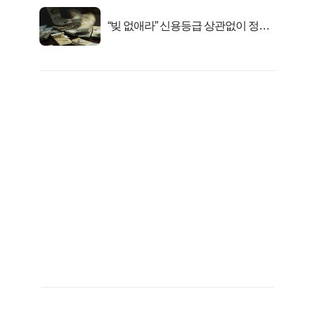
“빚 없애라” 신용등급 상관없이 정부
서 2억지원!