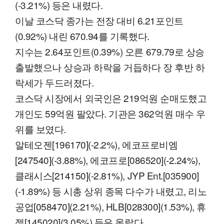
(-3.21%) 등은 내렸다.
이날 코스닥 종가는 전장 대비 6.21포인트
(0.92%) 내린 670.94를 기록했다.
지수는 2.64포인트(0.39%) 오른 679.79로 상승
출발했으나 상승과 하락을 거듭하다 장 후반 하
락세가 두드러졌다.
코스닥 시장에서 외국인은 219억원 순매도했고
개인도 59억원 팔았다. 기관은 362억원 매수 우
위를 보였다.
알테오젠[196170](-2.2%), 에코프로비엠
[247540](-3.88%), 에코프로[086520](-2.24%),
클래시스[214150](-2.81%), JYP Ent.[035900]
(-1.89%) 등 시총 상위 종목 다수가 내렸고, 리노
공업[058470](2.21%), HLB[028300](1.53%), 휴
젤[145020](3.05%) 등은 올랐다.