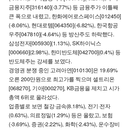
금융지주[316140](-3.77%) 등 금융주가 이틀째
큰 폭으로 내렸고, 한화에어로스페이스[012450]
(-8.06%), 현대로템[064350](-6.82%), 한국항공
우주[047810](-4.64%) 등 방산주도 하락했다.
삼성전자[005930](1.13%), SK하이닉스
[000660](2.98%), 한미반도체[042700](0.4%) 등
반도체주는 강세를 보였다.
경영권 분쟁 중인 고려아연[010130]은 19.69%
오른 200만원으로 최고가를 찍으며 셀트리온
[068270], 기아[000270], KB금융을 제치고 시가
총액 6위로 올라섰다.
업종별로 보면 철강·금속(8.18%), 전기·전자
(0.63%), 의료정밀(1.29%) 등은 올랐고, 보험
(-3.69%), 증권(-2.22%), 화학(-2.43%), 운수장비