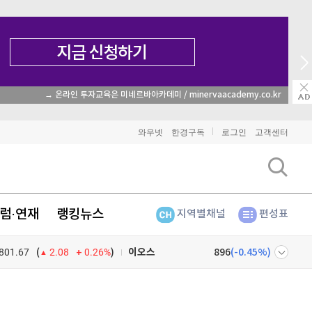
→ 온라인 투자교육은 미네르바아카데미 / minervaacademy.co.kr
비트코인
91,413,000
(
-0.47%
)
와우넷
한경구독
로그인
고객센터
이더리움
2,705,000
(
-0.33%
)
리플
1,471
(
-1.03%
)
럼·연재
랭킹뉴스
지역별채널
편성표
비트코인 캐시
303,500
(
0.4%
)
801.67
0.26%
)
이오스
896
(
-0.45%
)
(
2.08
비트코인 골드
1,313
(
-763.82%
)
넷
주식창