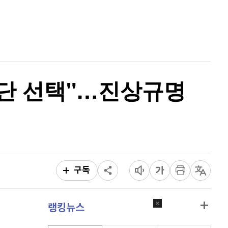
퀀텀
924
(
0.43%
)
홈
AI추천
이더리움 클래식
9,190
(
0.99%
)
품
마켓이슈
특징주
이벤트
비트코인
91,413,000
(
-0.47%
)
극단 선택"…진상규명
구독
랭킹뉴스