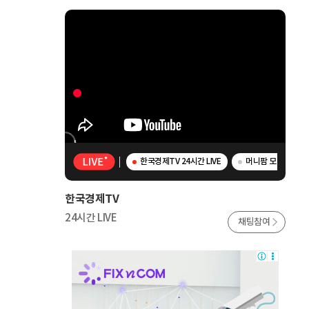
한국경제TV 24시간 LIVE
머니팜 모닝라이브 -
한국경제TV
24시간 LIVE
채팅참여