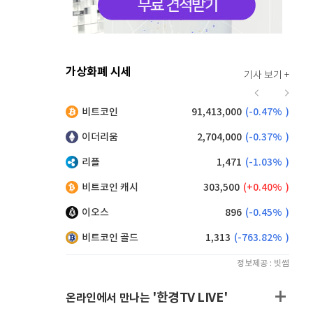
가상화폐 시세
기사 보기 +
924
(
0.43%
)
비트코인
91,413,000
(
-0.47%
)
,190
(
0.99%
)
이더리움
2,704,000
(
-0.37%
)
리플
1,471
(
-1.03%
)
비트코인 캐시
303,500
(
0.40%
)
이오스
896
(
-0.45%
)
비트코인 골드
1,313
(
-763.82%
)
정보제공 : 빗썸
'한경TV LIVE'
온라인에서 만나는