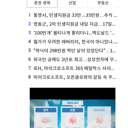
증권·경제
산업
부동산
1
통영시, 민생지원금 33만→35만원…추석 전 푼다
2
영동군, 2차 민생지원금 내달 지급…17일부터 신청 접수
3
'100만개' 불티나게 팔리더니...맥도날드 '충주찰옥수수버거' 돌연 판매 종료
4
월가가 우려한 레버리지, 한국이 아니었나...'상황 인식' 못한 아셴브레너의 추락
5
"하닉이 298만원 찍던 날이 있었단다"…100만 클릭 '전래동화' 정체
6
외국인 공매도 2년來 최고…삼성전자에 무슨일이 [B급기자의 B급리포트]
7
IEH, 마이크로소프트 365 메일박스 사이버보안 사고 조사 착수
8
마이크로소프트, 오픈클로와의 갈등 속 주가 상승