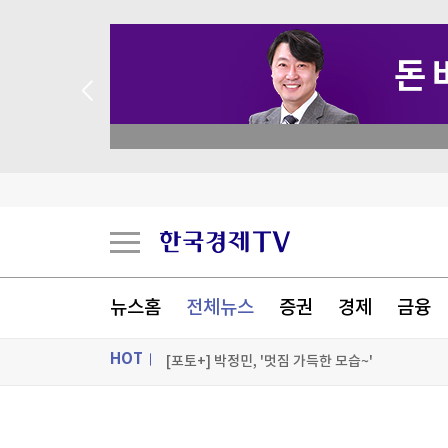
 꽝 없는 룰렛 이벤트
美진보 좌장 샌더스, 한국계 주지사 후보에 "공개
시리아 수도 외곽서 미니버스 폭발…"3명 사망"
美FCC "中로봇 수입규제는 美제조업 장려·안보위
뉴스홈
전체뉴스
증권
경제
금융
美민주, 트럼프 측에 30억원 건넨 韓기업 정조준
HOT
[포토+] 박정민, '멋짐 가득한 모습~'
"나야, '흑백요리사' 시즌3"
ON AIR
뉴스
[온에어] 주식, 알아야번다 <박문환의 스페셜 리