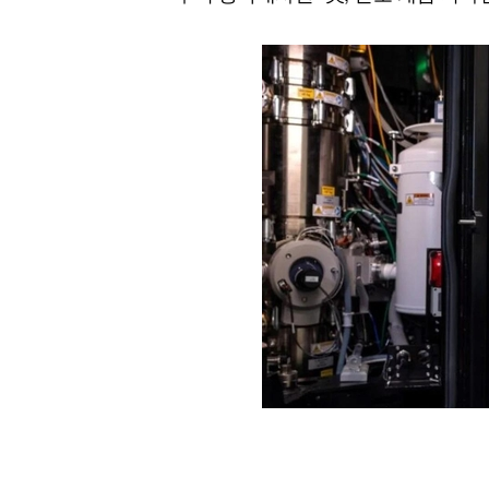
[할인50%] 한·미 투자 올인원 클래스
해외증시