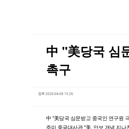
한국경제TV
뉴스홈
美진보 좌장 샌더스, 한국계 주지사 후보에 "공개
머니팜 모닝라이브
증권
굿모닝 작전
금융
美진보 좌장 샌더스, 한국계 주지사 후보에 "공개
오늘장 뭐사지?
부동산
[오후5시] 뉴스플러스
사회
온로드 (ON ROAD) 인사이트
글로벌경제
中 "美당국 심
랭킹뉴스
촉구
미네르바아카데미
증권 데이터
입력
2026-04-08 15:26
스페셜강의
특징주 뉴스
투자/재테크
매매신호 (랭킹100
부동산/세무
투자분석
中 "美당국 심문받고 중국인 연구원 
산업
국내증시
[모집-3기-] 돈버는 트레이딩 투자 북클럽
환율
주미 중국대사관 "美, 안보 개념 지나