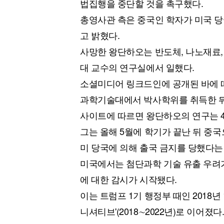
법집행을 중단할 것을 촉구했다.
총영사관 측은 중국인 학자가 미국 당
고 밝혔다.
사망한 왕단하오는 반도체, 나노재료,
대 교수의 연구실에서 일했다.
소셜미디어 링크드인에 공개된 바에 따
과학기술대에서 박사학위를 취득한 뒤
사이트에 따르면 왕단하오의 연구는 4
그는 올해 5월에 학기가 끝난 뒤 중
미 당국에 의해 출국 금지를 당했다는
미국에서는 첨단과학 기술 유출 우려가
에 대한 감시가 시작됐다.
이는 트럼프 1기 행정부 때인 2018년
니셔티브'(2018∼2022년)로 이어졌다