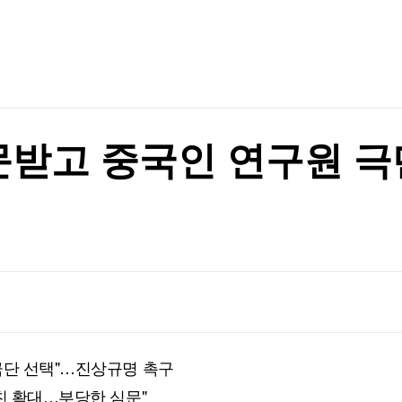
TV홈
무료방송
전체뉴스
지지 않겠다"
증권
파트너스
경제
종목핫라인
추천 상
산업
지지 않겠다"
경제
오늘의 
정치
생활경제
수익후기
국제
기업·CEO
이벤트
칼럼·연재
문받고 중국인 연구원 
특집방송
전체 프로그램
채널/편성
지역별채널
)
편성표
극단 선택"…진상규명 촉구
친 확대…부당한 심문"