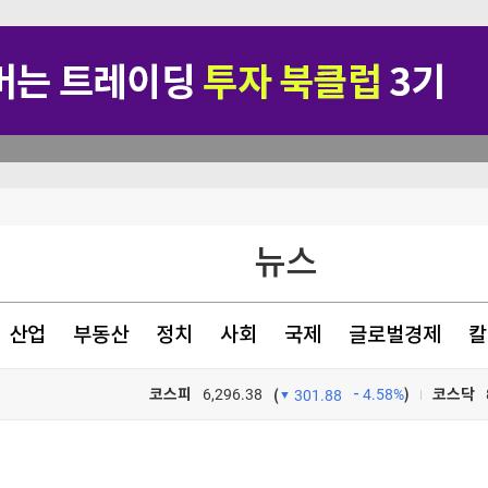
지지 않겠다"
뉴스
험 대응 목적"
산업
부동산
정치
사회
국제
글로벌경제
칼
…"잠재적 뇌물"
코스피
6,296.38
4.58%
)
코스닥
(
301.88
TV프로그램
와우
포트>