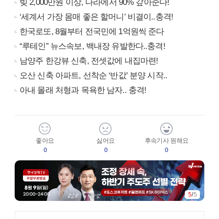
빚 2,000만원 이상, 나라에서 90% 갚아준다!
‘세계서 가장 몸매 좋은 할머니’ 비결이..충격!
한국로또, 8월부터 전국민에 1억원씩 준다
“루테인” 뉴스속보, 백내장 유발한다..충격!
남양주 한강뷰 신축, 전셋값에 내집마련!
오산 신축 아파트, 선착순 ‘반값’ 분양 시작..
아내 몰래 처형과 목욕한 남자.. 충격!
좋아요
싫어요
후속기사 원해요
0
0
0
5
/
5