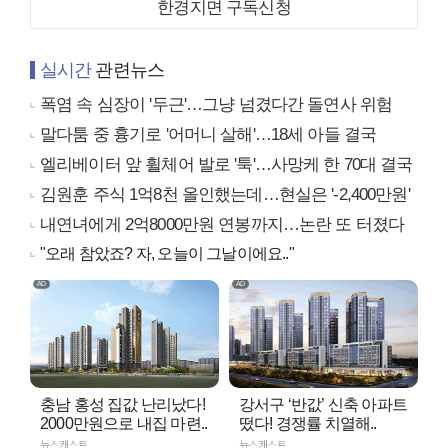
한경지면 구독신청
실시간
관련뉴스
폭염 속 심장이 '두근'…그냥 넘겼다간 돌연사 위험
말다툼 중 흉기로 '어머니 살해'…18세 아들 결국
엘리베이터 앞 휠체어 발로 '툭'…사망케 한 70대 결국
김원훈 주식 1억8천 올인했는데…현실은 '-2,400만원'
내연녀에게 2억8000만원 연봉까지…논란 또 터졌다
"오래 참았죠? 자, 오늘이 그날이에요.."
충남 홍성 집값 난리났다!
강서구 ‘반값’ 신축 아파트
2000만원으로 내집 마련..
떴다! 경쟁률 치열해..
뉴스캐스트
뉴스캐스트