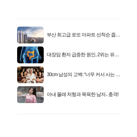
부산 최고급 로또 아파트 선착순 줍줍
떴다!
대장암 환자 급증한 원인, 2위는 유산
균 1위는OO..
30cm 남성의 고백: “너무 커서 사는 게
행복해요”
아내 몰래 처형과 목욕한 남자.. 충격!