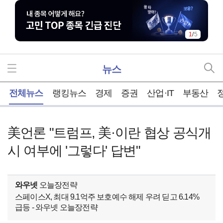
1
/
5
뉴스
홈
전체뉴스
랭킹뉴스
경제
증권
산업·IT
부동산
美언론 "트럼프, 美·이란 협상 공식개
시 여부에 '그렇다' 답변"
와우넷
오늘장전략
스페이스X, 최대 9.1억주 보호예수 해제 우려 딛고 6.14%
급등 - 와우넷 오늘장전략