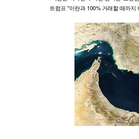
[할인50%] 한·미 투자 올인원 클래스
해외증시
트럼프 "이란과 100% 거래할 때까지