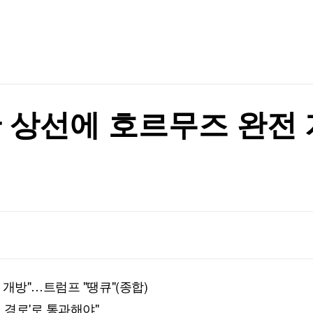
TV홈
무료방송
전체뉴스
이베이항 점검
증권
파트너스
경제
종목핫라인
추천 상
산업
이베이항 점검
경제
오늘의 
정치
생활경제
수익후기
국제
기업·CEO
이벤트
칼럼·연재
 상선에 호르무즈 완전
특집방송
전체 프로그램
채널/편성
지역별채널
)
편성표
개방"…트럼프 "땡큐"(종합)
 경로'로 통과해야"