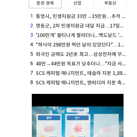
증권·경제
산업
부동산
1
통영시, 민생지원금 33만→35만원…추석 전 푼다
2
영동군, 2차 민생지원금 내달 지급…17일부터 신청 접수
3
'100만개' 불티나게 팔리더니...맥도날드 '충주찰옥수수버거' 돌연 판매 종료
4
"하닉이 298만원 찍던 날이 있었단다"…100만 클릭 '전래동화' 정체
5
외국인 공매도 2년來 최고…삼성전자에 무슨일이 [B급기자의 B급리포트]
6
48만→44만원 목표가 낮추더니…"지금 사라, 70% 오른다"는 종목
7
SCS 캐피털 매니지먼트, 테슬라 지분 1,889주 추가 매수
8
SCS 캐피털 매니지먼트, 엔비디아 지분 축소...8,590주 매도