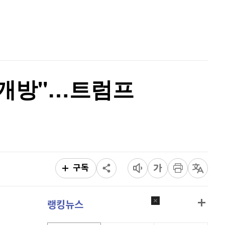
퀀텀
916
(
-0.44%
)
홈
AI추천
이더리움 클래식
9,185
(
0.93%
)
품
마켓이슈
특징주
이벤트
비트코인
91,079,000
(
-0.84%
)
 개방"…트럼프
구독
랭킹뉴스