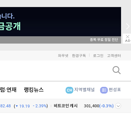
종목 무료 정밀 진단
비트코인
91,079,000
(
-0.84%
)
와우넷
한경구독
로그인
고객센터
이더리움
2,690,000
(
-0.9%
)
리플
1,455
(
-2.18%
)
럼·연재
랭킹뉴스
지역별채널
편성표
비트코인 캐시
301,400
(
-0.3%
)
782.48
2.39%
)
이오스
896
(
-0.45%
)
(
19.19
비트코인 골드
1,313
(
-763.82%
)
넷
주식창