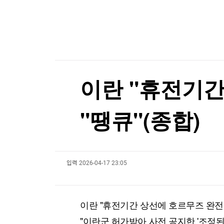
한국경제TV
뉴스홈
대만총통, '中침공대비' 연례 군사훈련 시찰…타
머니팜 모닝라이브
증권
굿모닝 작전
금융
대만총통, '中침공대비' 연례 군사훈련 시찰…타
오늘장 뭐사지?
부동산
[오후5시] 뉴스플러스
사회
온로드 (ON ROAD) 인사이트
글로벌경제
이란 "휴전기간
랭킹뉴스
"땡큐"(종합)
미네르바아카데미
증권 데이터
입력
2026-04-17 23:05
스페셜강의
특징주 뉴스
투자/재테크
매매신호 (랭킹100
부동산/세무
투자분석
이란 "휴전기간 상선에 호르무즈 완전 
산업
국내증시
[모집-3기-] 돈버는 트레이딩 투자 북클럽
환율
"이란군 허가받아 사전 공지한 '조정된