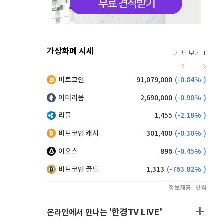
가상화폐 시세
기사 보기 +
916
(
-0.44%
)
비트코인
91,079,000
(
-0.84%
)
,185
(
0.93%
)
이더리움
2,690,000
(
-0.90%
)
리플
1,455
(
-2.18%
)
비트코인 캐시
301,400
(
-0.30%
)
이오스
896
(
-0.45%
)
비트코인 골드
1,313
(
-763.82%
)
정보제공 : 빗썸
'한경TV LIVE'
온라인에서 만나는