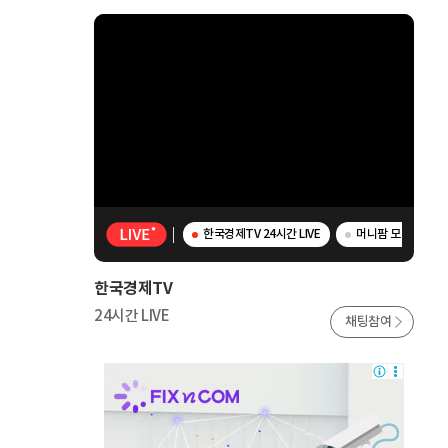
한국경제TV 24시간 LIVE
머니팜 모닝라이브 
한국경제TV
24시간 LIVE
채팅참여