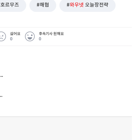
호르무즈
해협
와우넷
오늘장전략
싫어요
후속기사 원해요
0
0
 무슨 일
아내 가출하자 성매매女 불러 음주, 아들 살해한 30대
김원훈 주식 1억8천 올인했는데…현실은 '-2,400만원'
'비상'