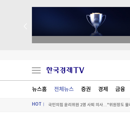
academy.co.kr
대만총통, '中침공대비' 연례 군사훈련 시찰…타
뉴스홈
전체뉴스
증권
경제
금융
국민의힘 윤리위원 2명 사퇴 의사…"위원장도 물
HOT
[포토+] 박정민, '멋짐 가득한 모습~'
"나야, '흑백요리사' 시즌3"
ON AIR
뉴스
[온에어] 마켓인사이트