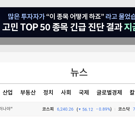
이베이항 점검
뉴스
"여름휴가 가세요" 보너스 '팍팍'…인재 잡으려 지갑 열었다 [글로벌 pick]
더샵 신길센트럴시티, 조합원 취소분 67세대 일반분양 진행…18일부터 청약 개시
산업
부동산
정치
사회
국제
글로벌경제
칼
러나야"
코스피
6,240.26
0.89%
)
코스닥
(
56.12
TV프로그램
와우