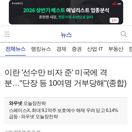
2
/
4
뉴스
홈
전체뉴스
랭킹뉴스
경제
증권
산업·IT
부동산
이란 '선수만 비자 준' 미국에 격
분…"단장 등 10여명 거부당해"(종합)
와우넷
오늘장전략
스페이스X, 최대 9.1억주 보호예수 해제 우려 딛고 6.14%
급등 - 와우넷 오늘장전략