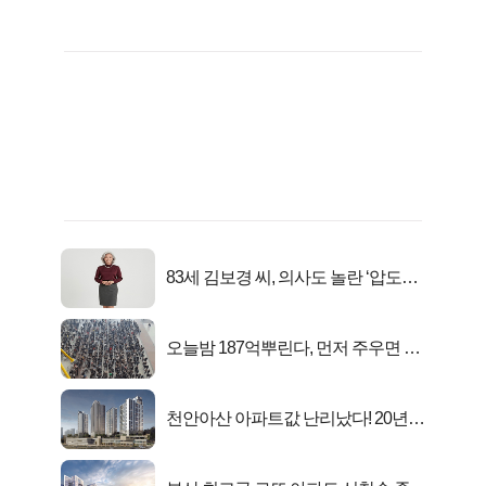
83세 김보경 씨, 의사도 놀란 ‘압도적
피지컬’
오늘밤 187억뿌린다, 먼저 주우면 최
대1억..!
천안아산 아파트값 난리났다! 20년
전 분양가..