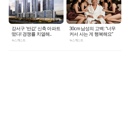
강서구 ‘반값’ 신축 아파트
30cm 남성의 고백: “너무
떴다! 경쟁률 치열해..
커서 사는 게 행복해요”
뉴스캐스트
뉴스캐스트