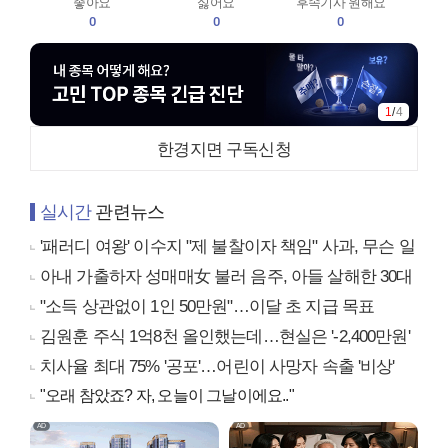
좋아요
싫어요
후속기사 원해요
0
0
0
1
/
4
한경지면 구독신청
실시간
관련뉴스
'패러디 여왕' 이수지 "제 불찰이자 책임" 사과, 무슨 일
아내 가출하자 성매매女 불러 음주, 아들 살해한 30대
"소득 상관없이 1인 50만원"…이달 초 지급 목표
김원훈 주식 1억8천 올인했는데…현실은 '-2,400만원'
치사율 최대 75% '공포'…어린이 사망자 속출 '비상'
"오래 참았죠? 자, 오늘이 그날이에요.."