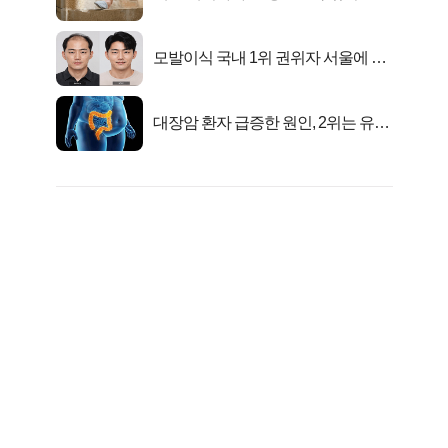
유
모발이식 국내 1위 권위자 서울에 있
었다..
대장암 환자 급증한 원인, 2위는 유산
균 1위는OO..