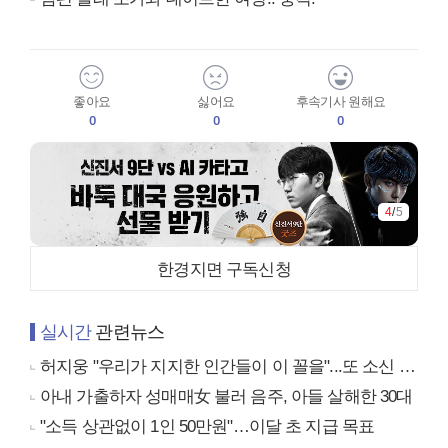
좋아요
싫어요
후속기사 원해요
0
0
0
4
/
5
한경지면 구독신청
실시간
관련뉴스
허지웅 "우리가 지지한 인간들이 이 꼴을"...또 소신 발언
아내 가출하자 성매매女 불러 음주, 아들 살해한 30대
"소득 상관없이 1인 50만원"…이달 초 지급 목표