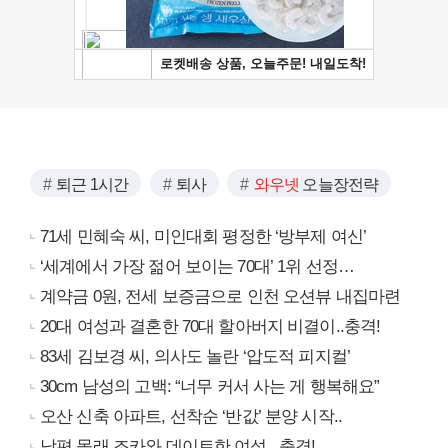
퇴근 1시간
퇴사
와우넷
오늘장전략
71세 민혜숙 씨, 미인대회 평정한 ‘방부제 여신’
‘세계에서 가장 젊어 보이는 70대’ 1위 선정…
계약금 0원, 전세 보증금으로 인천 오션뷰 내집마련
20대 여성과 결혼한 70대 할아버지 비결이..충격!
83세 김보경 씨, 의사도 놀란 ‘압도적 피지컬’
30cm 남성의 고백: “너무 커서 사는 게 행복해요”
오산 신축 아파트, 선착순 ‘반값’ 분양 시작..
남편 몰래 조카와 데이트한 여성.. 충격!