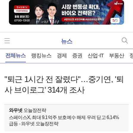
5
/
5
뉴스
홈
전체뉴스
랭킹뉴스
경제
증권
산업·IT
부동산
"퇴근 1시간 전 잘렸다"…중기연, '퇴
사 브이로그' 314개 조사
와우넷
오늘장전략
스페이스X, 최대 9.1억주 보호예수 해제 우려 딛고 6.14%
급등 - 와우넷 오늘장전략