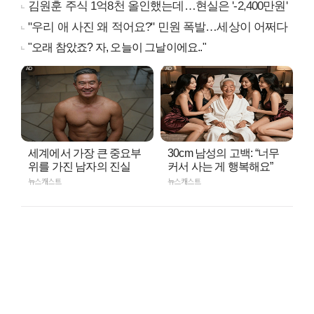
김원훈 주식 1억8천 올인했는데…현실은 '-2,400만원'
"우리 애 사진 왜 적어요?" 민원 폭발…세상이 어쩌다
"오래 참았죠? 자, 오늘이 그날이에요.."
세계에서 가장 큰 중요부
30cm 남성의 고백: “너무
위를 가진 남자의 진실
커서 사는 게 행복해요”
뉴스캐스트
뉴스캐스트