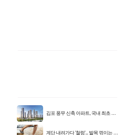
김포 풍무 신축 아파트, 국내 최초 반
값 분양..
계단 내려가다 '철렁'... 발목 꺾이는 이