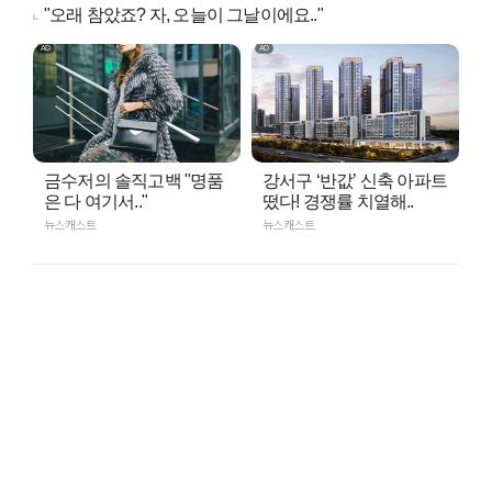
"오래 참았죠? 자, 오늘이 그날이에요.."
금수저의 솔직고백 "명품
강서구 ‘반값’ 신축 아파트
은 다 여기서.."
떴다! 경쟁률 치열해..
뉴스캐스트
뉴스캐스트