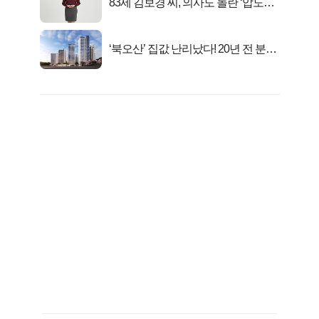
83세 김보경 씨, 의사도 놀란 ‘압도적
피지컬’
‘북오산’ 집값 난리났다! 20년 전 분양
가..