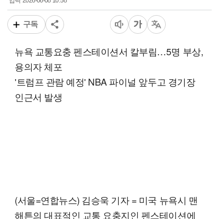
2026-06-08 10:58
입력
구독
뉴욕 교통요충 펜스테이션서 칼부림…5명 부상,
용의자 체포
'트럼프 관람 예정' NBA 파이널 앞두고 경기장
인근서 발생
(서울=연합뉴스) 김승욱 기자 = 미국 뉴욕시 맨
해튼의 대표적인 교통 요충지인 펜스테이션에