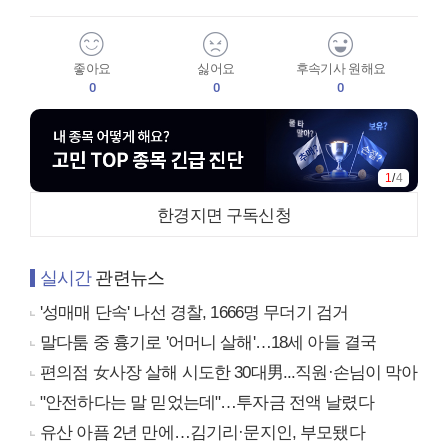
좋아요
싫어요
후속기사 원해요
0
0
0
1
/
4
한경지면 구독신청
실시간
관련뉴스
'성매매 단속' 나선 경찰, 1666명 무더기 검거
말다툼 중 흉기로 '어머니 살해'…18세 아들 결국
편의점 女사장 살해 시도한 30대男...직원·손님이 막아
"안전하다는 말 믿었는데"…투자금 전액 날렸다
유산 아픔 2년 만에…김기리·문지인, 부모됐다