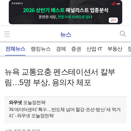
2
/
4
뉴스
홈
전체뉴스
랭킹뉴스
경제
증권
산업·IT
부동산
뉴욕 교통요충 펜스테이션서 칼부
림…5명 부상, 용의자 체포
와우넷
오늘장전략
'AI 데이터센터' 특수…반도체 넘어 철강·조선·방산 '새 먹거
리' - 와우넷 오늘장전략