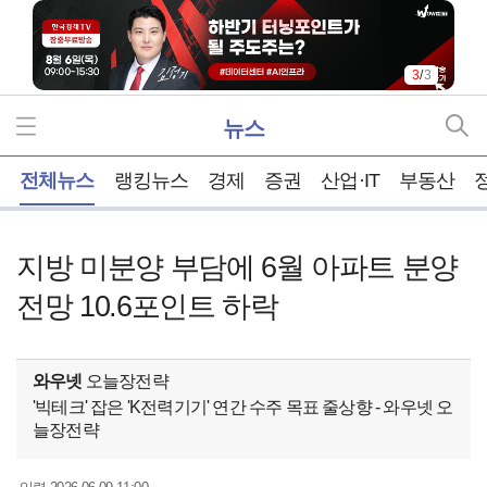
3
/
3
뉴스
홈
전체뉴스
랭킹뉴스
경제
증권
산업·IT
부동산
지방 미분양 부담에 6월 아파트 분양
전망 10.6포인트 하락
와우넷
오늘장전략
'빅테크' 잡은 'K전력기기' 연간 수주 목표 줄상향 - 와우넷 오
늘장전략