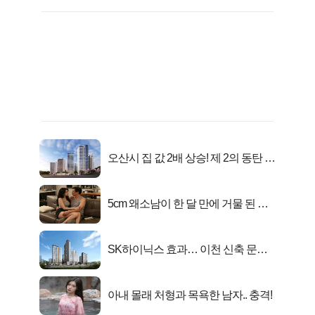
오산시 집 값 2배 상승! 제 2의 동탄 신
화..
5cm 왜소남이 한 달 만에 거물 된 사
연
SK하이닉스 효과… 이천 신축 문의
급증!
아내 몰래 처형과 목욕한 남자.. 충격!