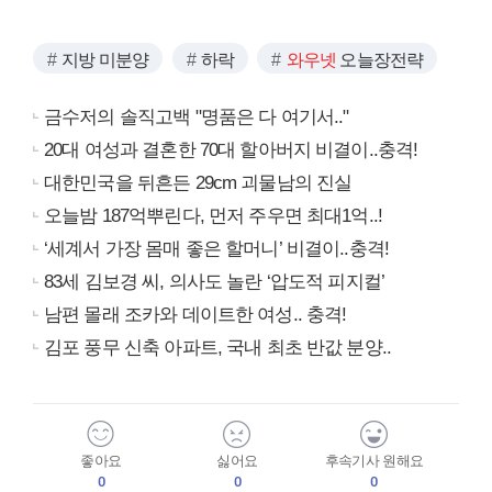
지방 미분양
하락
와우넷
오늘장전략
금수저의 솔직고백 "명품은 다 여기서.."
20대 여성과 결혼한 70대 할아버지 비결이..충격!
대한민국을 뒤흔든 29cm 괴물남의 진실
오늘밤 187억뿌린다, 먼저 주우면 최대1억..!
‘세계서 가장 몸매 좋은 할머니’ 비결이..충격!
83세 김보경 씨, 의사도 놀란 ‘압도적 피지컬’
남편 몰래 조카와 데이트한 여성.. 충격!
김포 풍무 신축 아파트, 국내 최초 반값 분양..
좋아요
싫어요
후속기사 원해요
0
0
0