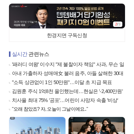
2
/
3
한경지면 구독신청
실시간
관련뉴스
'패러디 여왕' 이수지 "제 불찰이자 책임" 사과, 무슨 일
아내 가출하자 성매매女 불러 음주, 아들 살해한 30대
"소득 상관없이 1인 50만원"…이달 초 지급 목표
김원훈 주식 1억8천 올인했는데…현실은 '-2,400만원'
치사율 최대 75% '공포'…어린이 사망자 속출 '비상'
"오래 참았죠? 자, 오늘이 그날이에요.."