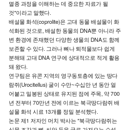
멸종 과정을 이해하는 데 중요한 자료가 될
것"이라고 말했다.
배설물 화석(coprolite)은 고대 동물 배설물이 화
석화된 것으로, 배설한 동물의 DNA뿐 아니라 주
변 환경에 존재했던 다양한 생물의 DNA도 함께
보존할 수 있다. 그러나 뼈나 퇴적물보다 쉽게
분해돼 고대 DNA 연구에 상대적으로 적게 활용
돼 왔다.
연구팀은 유콘 지역의 영구동토층에 있는 땅다
람쥐(Urocitellus) 굴이 수만~수십만 년 동안 얼
어붙고 밀봉된 상태로 유지된 점에 주목, 약 700
년 전부터 70만년 전에 이르는 북극땅다람쥐 배
설물 화석 시료 13개를 정밀 분석했다.
논문 제1 저자인 머치 박사는 "북극땅다람쥐는
식물 조각과 뼈, 씨앗 등을 굴로 가져오는 습성