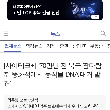
1
/
5
뉴스
홈
전체뉴스
랭킹뉴스
경제
증권
산업·IT
부동산
[사이테크+] "70만년 전 북극 땅다람
쥐 똥화석에서 동식물 DNA 대거 발
견"
와우넷
오늘장전략
스페이스X, 최대 9.1억주 보호예수 해제 우려 딛고 6.14%