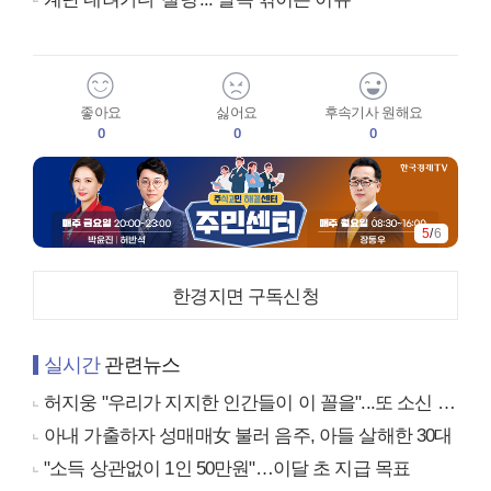
좋아요
싫어요
후속기사 원해요
0
0
0
5
/
6
한경지면 구독신청
실시간
관련뉴스
허지웅 "우리가 지지한 인간들이 이 꼴을"...또 소신 발언
아내 가출하자 성매매女 불러 음주, 아들 살해한 30대
"소득 상관없이 1인 50만원"…이달 초 지급 목표