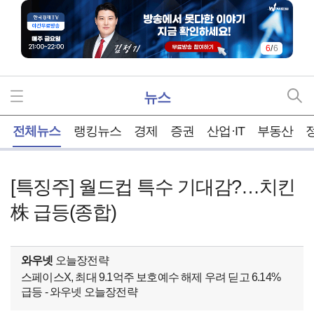
6
/
6
뉴스
홈
전체뉴스
랭킹뉴스
경제
증권
산업·IT
부동산
[특징주] 월드컵 특수 기대감?…치킨
株 급등(종합)
와우넷
오늘장전략
스페이스X, 최대 9.1억주 보호예수 해제 우려 딛고 6.14%
급등 - 와우넷 오늘장전략