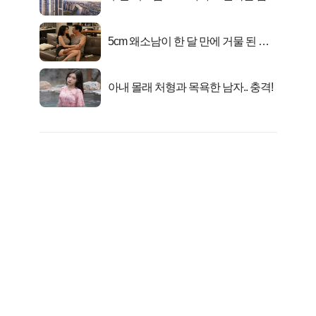
떴다!
5cm 왜소남이 한 달 만에 거물 된 사
연
아내 몰래 처형과 목욕한 남자.. 충격!