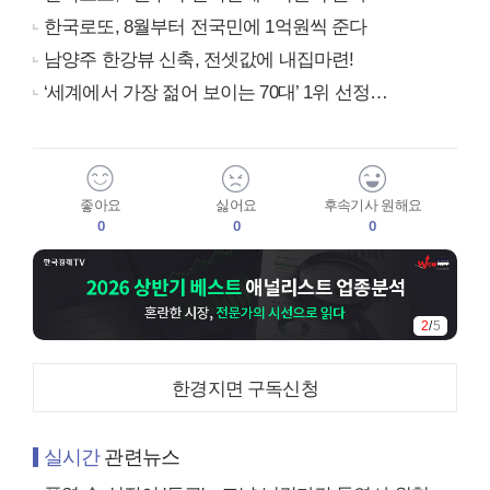
한국로또, 8월부터 전국민에 1억원씩 준다
남양주 한강뷰 신축, 전셋값에 내집마련!
‘세계에서 가장 젊어 보이는 70대’ 1위 선정…
좋아요
싫어요
후속기사 원해요
0
0
0
2
/
5
한경지면 구독신청
실시간
관련뉴스