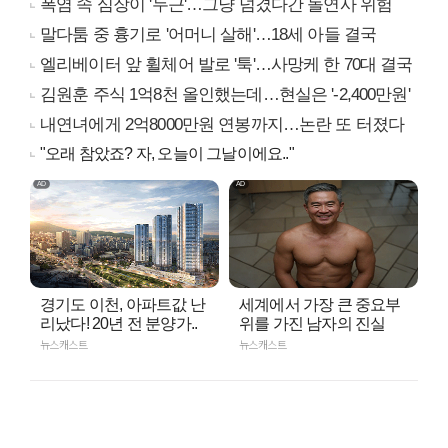
폭염 속 심장이 '두근'…그냥 넘겼다간 돌연사 위험
말다툼 중 흉기로 '어머니 살해'…18세 아들 결국
엘리베이터 앞 휠체어 발로 '툭'…사망케 한 70대 결국
김원훈 주식 1억8천 올인했는데…현실은 '-2,400만원'
내연녀에게 2억8000만원 연봉까지…논란 또 터졌다
"오래 참았죠? 자, 오늘이 그날이에요.."
경기도 이천, 아파트값 난
세계에서 가장 큰 중요부
리났다! 20년 전 분양가..
위를 가진 남자의 진실
뉴스캐스트
뉴스캐스트