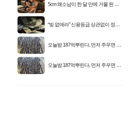
5cm 왜소남이 한 달 만에 거물 된 사
연
“빚 없애라” 신용등급 상관없이 정부
서 2억지원!
오늘밤 187억뿌린다, 먼저 주우면 최
대1억..!
오늘밤 187억뿌린다, 먼저 주우면 최
대1억..!