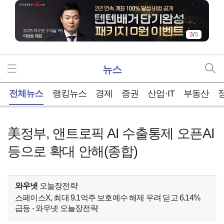
3
/
5
뉴스
홈
전체뉴스
랭킹뉴스
경제
증권
산업·IT
부동산
美정부, 앤트로픽 AI 수출통제 오픈AI
등으로 확대 안해(종합)
와우넷
오늘장전략
스페이스X, 최대 9.1억주 보호예수 해제 우려 딛고 6.14%
급등 - 와우넷 오늘장전략