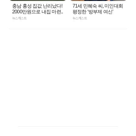
충남 홍성 집값 난리났다!
71세 민혜숙 씨, 미인대회
2000만원으로 내집 마련..
평정한 ‘방부제 여신’
뉴스캐스트
뉴스캐스트