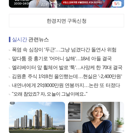
5
/
5
한경지면 구독신청
실시간
관련뉴스
폭염 속 심장이 '두근'…그냥 넘겼다간 돌연사 위험
말다툼 중 흉기로 '어머니 살해'…18세 아들 결국
엘리베이터 앞 휠체어 발로 '툭'…사망케 한 70대 결국
김원훈 주식 1억8천 올인했는데…현실은 '-2,400만원'
내연녀에게 2억8000만원 연봉까지…논란 또 터졌다
"오래 참았죠? 자, 오늘이 그날이에요.."