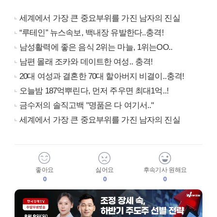
세계에서 가장 큰 중요부위를 가진 남자의 진실
“루테인” 뉴스속보, 백내장 유발한다..충격!
남성활력에 좋은 음식 2위는 마늘, 1위는OO..
남편 몰래 조카와 데이트한 여성.. 충격!
20대 여성과 결혼한 70대 할아버지 비결이..충격!
오늘밤 187억뿌린다, 먼저 주우면 최대1억..!
금수저의 솔직고백 "명품은 다 여기서.."
세계에서 가장 큰 중요부위를 가진 남자의 진실
좋아요
싫어요
후속기사 원해요
0
0
0