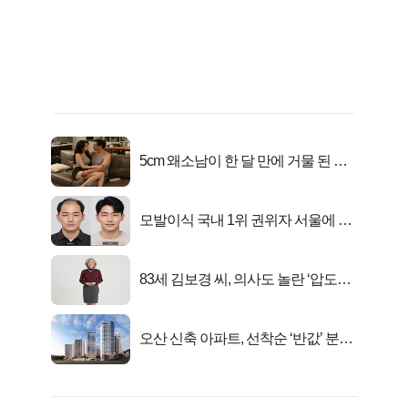
5cm 왜소남이 한 달 만에 거물 된 사
연
모발이식 국내 1위 권위자 서울에 있
었다..
83세 김보경 씨, 의사도 놀란 ‘압도적
피지컬’
오산 신축 아파트, 선착순 ‘반값’ 분양
시작..