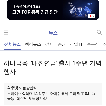
1
/
5
뉴스
홈
전체뉴스
랭킹뉴스
경제
증권
산업·IT
부동산
하나금융, '내집연금' 출시 1주년 기념
행사
와우넷
오늘장전략
스페이스X, 최대 9.1억주 보호예수 해제 우려 딛고 6.14%
급등 - 와우넷 오늘장전략